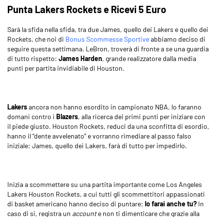
Punta Lakers Rockets e Ricevi 5 Euro
Sarà la sfida nella sfida, tra due James, quello dei Lakers e quello dei
Rockets, che noi di
Bonus Scommesse Sportive
abbiamo deciso di
seguire questa settimana. LeBron, troverà di fronte a se una guardia
di tutto rispetto:
James Harden
, grande realizzatore dalla media
punti per partita invidiabile di Houston.
Lakers
ancora non hanno esordito in campionato NBA, lo faranno
domani contro i
Blazers
, alla ricerca dei primi punti per iniziare con
il piede giusto. Houston Rockets, reduci da una sconfitta di esordio,
hanno il “dente avvelenato” e vorranno rimediare al passo falso
iniziale: James, quello dei Lakers, farà di tutto per impedirlo.
Inizia a scommettere su una partita importante come Los Angeles
Lakers Houston Rockets, a cui tutti gli scommettitori appassionati
di basket americano hanno deciso di puntare:
lo farai anche tu?
In
caso di si, registra un
account
e non ti dimenticare che grazie alla