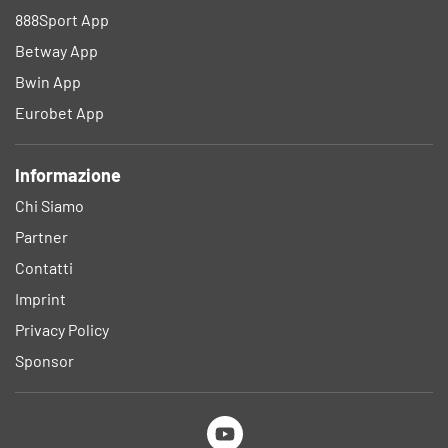
888Sport App
Betway App
Bwin App
Eurobet App
Informazione
Chi Siamo
Partner
Contatti
Imprint
Privacy Policy
Sponsor