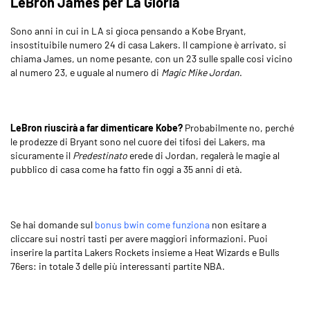
LeBron James per La Gloria
Sono anni in cui in LA si gioca pensando a Kobe Bryant,
insostituibile numero 24 di casa Lakers. Il campione è arrivato, si
chiama James, un nome pesante, con un 23 sulle spalle cosi vicino
al numero 23, e uguale al numero di
Magic Mike Jordan
.
LeBron riuscirà a far dimenticare Kobe?
Probabilmente no, perché
le prodezze di Bryant sono nel cuore dei tifosi dei Lakers, ma
sicuramente il
Predestinato
erede di Jordan, regalerà le magie al
pubblico di casa come ha fatto fin oggi a 35 anni di età.
Se hai domande sul
bonus bwin come funziona
non esitare a
cliccare sui nostri tasti per avere maggiori informazioni. Puoi
inserire la partita Lakers Rockets insieme a Heat Wizards e Bulls
76ers: in totale 3 delle più interessanti partite NBA.