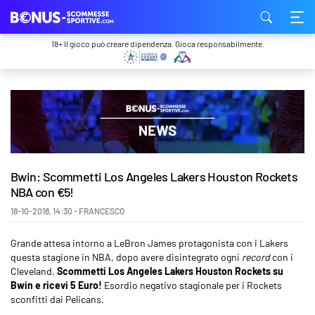
18+ Il gioco può creare dipendenza. Gioca responsabilmente.
Bwin: Scommetti Los Angeles Lakers Houston Rockets
NBA con €5!
18-10-2018
,
14:30
-
FRANCESCO
Grande attesa intorno a LeBron James protagonista con i Lakers
questa stagione in NBA, dopo avere disintegrato ogni
record
con i
Cleveland.
Scommetti Los Angeles Lakers Houston Rockets su
Bwin e ricevi 5 Euro!
Esordio negativo stagionale per i Rockets
sconfitti dai Pelicans.