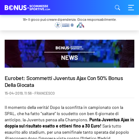
18+ Il gioco può creare dipendenza. Gioca responsabilmente.
Eurobet: Scommetti Juventus Ajax Con 50% Bonus
Della Giocata
15-04-2019
,
11:56
-
FRANCESCO
Il momento della verità! Dopo la sconfitta in campionato con la
SPAL, che ha fatto “saltare” lo scudetto con ben 6 giornate di
anticipo, la Juventus pensa alla Champions.
Punta Juventus Ajax in
doppia sul risultato esatto e ottieni fino a 30 Euro!
Sarà tutto
esaurito allo stadium, per una semifinale tanto sperata dal popolo
Bianconero
dopo l’impresa vista contro l’Atletico Madrid.