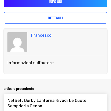
INFO QUI
DETTAGLI
Francesco
Informazioni sull'autore
articolo precedente
NetBet: Derby Lanterna Rivedi Le Quote
Sampdoria Genoa