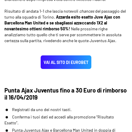
Risultato di andata 1-1 che lascia notevoli
chances
del passaggio del
turno alla squadra di Torino.
Azzarda esito esatto Juve Ajax con
Barcellona Man United e se sbagliassi azzeccando 1X2 al
novantesimo ottieni rimborso 50%!
Nelle prossime righe
analizziamo tutto quello che ti serve per scommettere in assoluta
certezza sulla partita, rivedendo anche le quote Juventus Ajax.
VAI AL SITO DI EUROBET
Punta Ajax Juventus fino a 30 Euro di rimborso
il 16/04/2019
Registrati da uno dei nostri tasti.
Conferma i tuoi dati ed accedi alla promozione “Risultato
Esatto”.
Punta Juventus Ajax e Barcellona Man United in doppia di