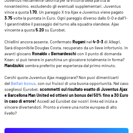
Juventus nettamente favorita per la vittoria della partita al
novantesimo, escludendo gli eventuali supplementari. Juventus
vince a quota
1.70
. Un pareggio X tra Ajax e Juventus viene pagato
3.75
volte la puntata in Euro. Ogni pareggio diverso dallo 0-0 e dall’1-
1 garantirebbe il passaggio del turno alla squadra olandese. Ajax
vincente a quota
5.20
su Eurobet.
Chiellini ancora assente. Confermato
Rugani
nel
4-3-3
di Allegri.
Sarà disponibile Douglas Costa, recuperato da un lieve infortunio. In
avanti giocano
Ronaldo
e
Bernardeschi
con il punto di domanda
Kean: si può tenere in panchina un giocatore totalmente in forma?
Mandzukic
sembra preferito per esperienza dal primo minuto.
Cerchi quote Juventus Ajax maggiorare? Non puoi dimenticarti
del
Betfair bonus
, con cui fruisci di una buona opportunità. Nel caso
scegliessi Eurobet,
scommetti sul risultato esatto di Juventus Ajax
e Barcellona Man United ed ottieni un bonus del 50% fino a 30 Euro
in caso di errore!
Accedi ad Eurobet dai nostri
links
ed inizia a
vincere divertendoti. Pronto a vivere una notte europea di alto
livello?