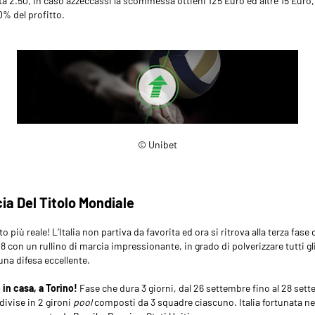
a 2.50, in caso azzeccassi la scommessa ottieni 125 Euro ed altre 15 Euro, 
% del profitto.
© Unibet
cia Del Titolo Mondiale
o più reale! L’Italia non partiva da favorita ed ora si ritrova alla terza fas
8 con un rullino di marcia impressionante, in grado di polverizzare tutti gl
 una difesa eccellente.
e in casa, a Torino!
Fase che dura 3 giorni, dal 26 settembre fino al 28 set
divise in 2 gironi
pool
composti da 3 squadre ciascuno. Italia fortunata ne