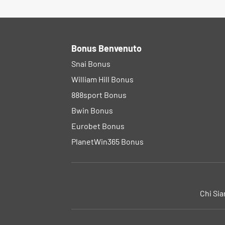
Bonus Benvenuto
Snai Bonus
William Hill Bonus
888sport Bonus
Bwin Bonus
Eurobet Bonus
PlanetWin365 Bonus
Chi Si