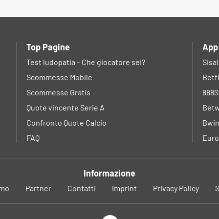
Top Pagine
App
Test ludopatia – Che giocatore sei?
Sisa
Scommesse Mobile
Betf
Scommesse Gratis
888S
Quote vincente Serie A
Betw
Confronto Quote Calcio
Bwin
FAQ
Euro
Informazione
amo
Partner
Contatti
Imprint
Privacy Policy
S