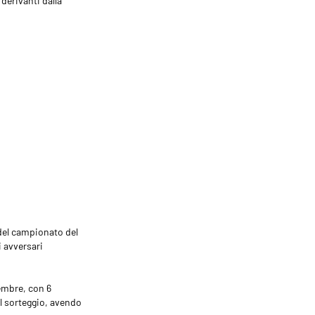
derivanti dalla
e del campionato del
i avversari
tembre, con 6
l sorteggio, avendo