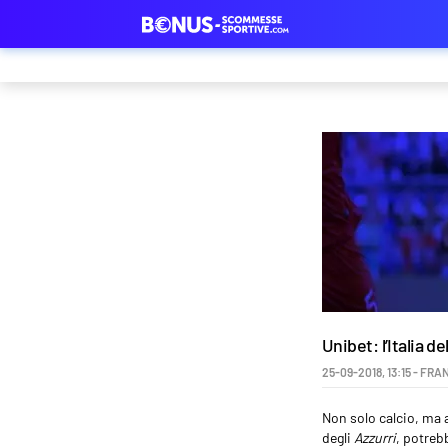
Unibet: l’Italia 
25-09-2018
,
13:15
-
FRA
Non solo calcio, ma a
degli
Azzurri
, potrebb