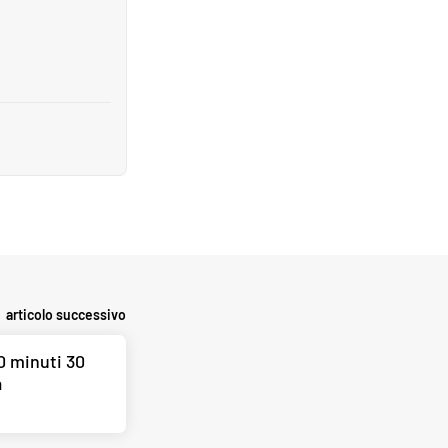
articolo successivo
0 minuti 30
a