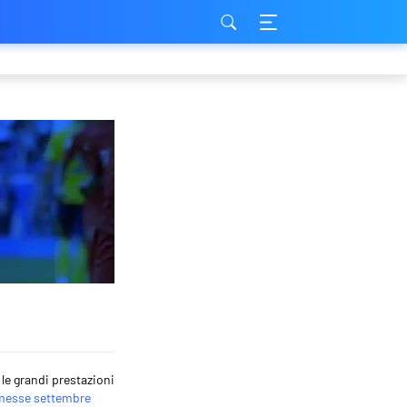
 le grandi prestazioni
esse settembre