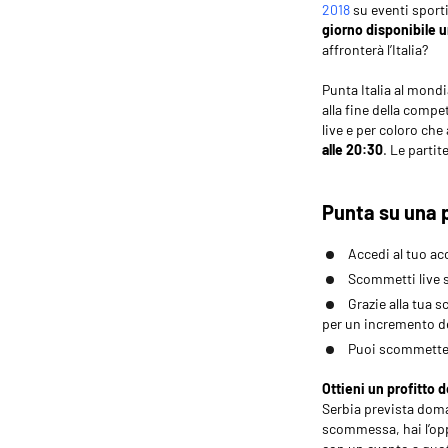
2018
su eventi sporti
giorno disponibile u
affronterà l’Italia?
Punta Italia al mondi
alla fine della comp
live e per coloro che
alle 20:30
. Le partit
Punta su una p
Accedi al tuo ac
Scommetti live s
Grazie alla tua 
per un incremento de
Puoi scommetter
Ottieni un profitto 
Serbia prevista doma
scommessa, hai l’opp