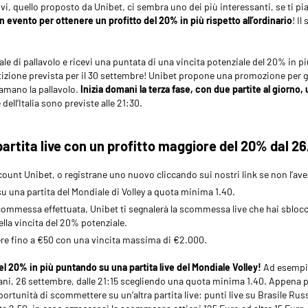
vi, quello proposto da Unibet, ci sembra uno dei più interessanti, se ti pi
n evento per ottenere un profitto del 20% in più rispetto all’ordinario
! Il
ale di pallavolo e ricevi una puntata di una vincita potenziale del 20% in più,
etizione prevista per il 30 settembre! Unibet propone una promozione per gl
 amano la pallavolo.
Inizia domani la terza fase, con due partite al giorno, u
e dell’Italia sono previste alle 21:30.
artita live con un profitto maggiore del 20% dal 2
count Unibet, o registrane uno nuovo cliccando sui nostri link se non l’ave
u una partita del Mondiale di Volley a quota minima 1.40.
scommessa effettuata, Unibet ti segnalerà la scommessa live che hai sbloc
lla vincita del 20% potenziale.
e fino a €50 con una vincita massima di €2.000.
del 20% in più puntando su una partita live del Mondiale Volley!
Ad esempio,
ni, 26 settembre, dalle 21:15 scegliendo una quota minima 1.40. Appena pi
ortunità di scommettere su un’altra partita live: punti live su Brasile Ru