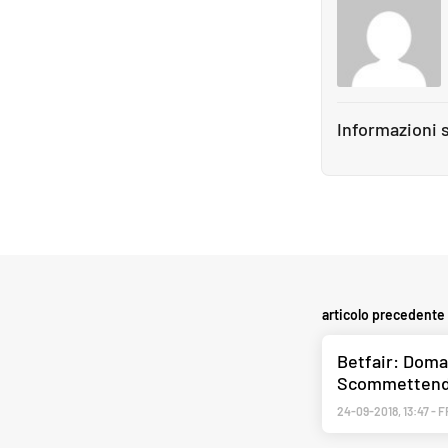
Informazioni s
articolo precedente
Betfair: Doma
Scommettendo
24-09-2018
,
13:47
-
F