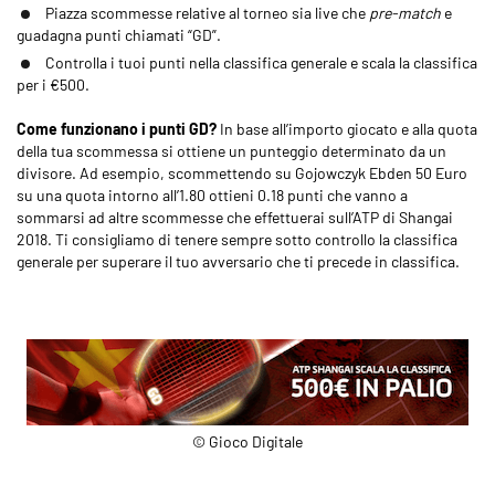
Piazza scommesse relative al torneo sia live che
pre-match
e
guadagna punti chiamati “GD”.
Controlla i tuoi punti nella classifica generale e scala la classifica
per i €500.
Come funzionano i punti GD?
In base all’importo giocato e alla quota
della tua scommessa si ottiene un punteggio determinato da un
divisore. Ad esempio, scommettendo su Gojowczyk Ebden 50 Euro
su una quota intorno all’1.80 ottieni 0.18 punti che vanno a
sommarsi ad altre scommesse che effettuerai sull’ATP di Shangai
2018. Ti consigliamo di tenere sempre sotto controllo la classifica
generale per superare il tuo avversario che ti precede in classifica.
© Gioco Digitale