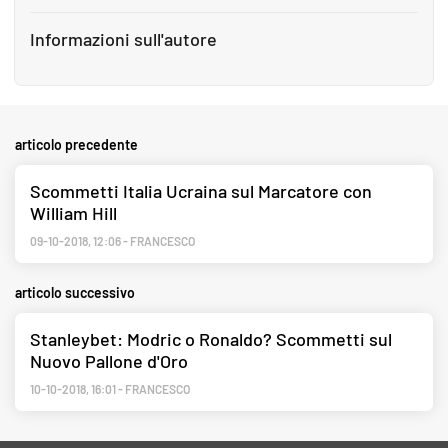
Informazioni sull'autore
articolo precedente
Scommetti Italia Ucraina sul Marcatore con
William Hill
09-10-2018
,
12:06
-
FRANCESCO
articolo successivo
Stanleybet: Modric o Ronaldo? Scommetti sul
Nuovo Pallone d'Oro
10-10-2018
,
16:01
-
FRANCESCO