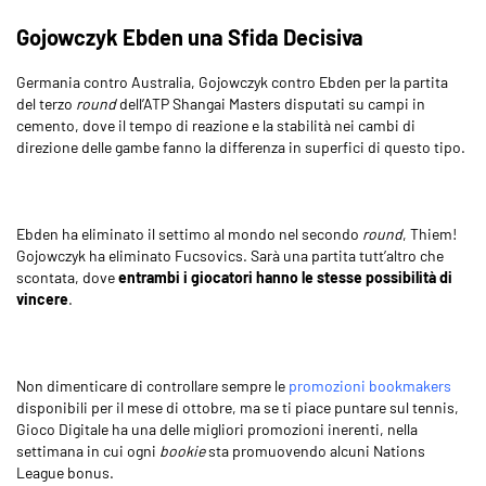
Gojowczyk Ebden una Sfida Decisiva
Germania contro Australia, Gojowczyk contro Ebden per la partita
del terzo
round
dell’ATP Shangai Masters disputati su campi in
cemento, dove il tempo di reazione e la stabilità nei cambi di
direzione delle gambe fanno la differenza in superfici di questo tipo.
Ebden ha eliminato il settimo al mondo nel secondo
round
, Thiem!
Gojowczyk ha eliminato Fucsovics. Sarà una partita tutt’altro che
scontata, dove
entrambi i giocatori hanno le stesse possibilità di
vincere
.
Non dimenticare di controllare sempre le
promozioni bookmakers
disponibili per il mese di ottobre, ma se ti piace puntare sul tennis,
Gioco Digitale ha una delle migliori promozioni inerenti, nella
settimana in cui ogni
bookie
sta promuovendo alcuni Nations
League bonus.