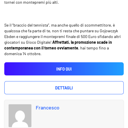
tornei con montepremi più alti.
Se il “braccio del tennista”, ma anche quello di scommettitore, è
qualcosa che fa parte di te, non ti resta che puntare su Gojowczyk
Ebden e raggiungere il montepremi finale di 500 Euro sfidando altri
giocatori su Gioco Digitale!
Affrettati, la promozione scade in
contemporanea con il torneo ovviamente
, hai tempo fino a
domenica 14 ottobre.
INFO QUI
DETTAGLI
Francesco