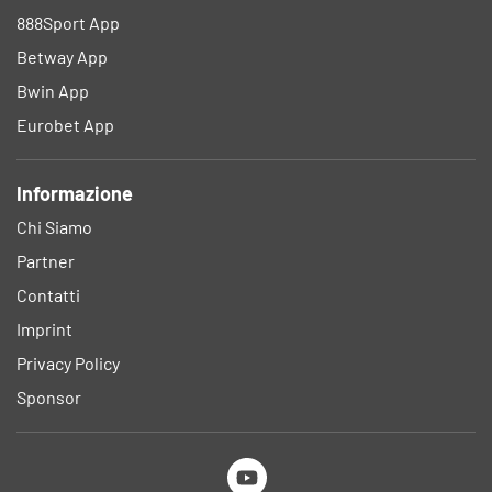
888Sport App
Betway App
Bwin App
Eurobet App
Informazione
Chi Siamo
Partner
Contatti
Imprint
Privacy Policy
Sponsor