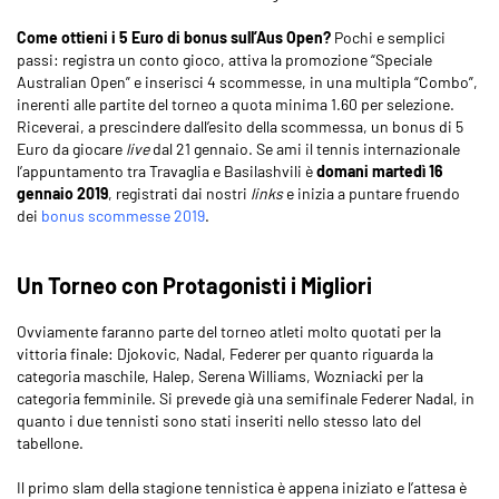
Come ottieni i 5 Euro di bonus sull’Aus Open?
Pochi e semplici
passi: registra un conto gioco, attiva la promozione “Speciale
Australian Open” e inserisci 4 scommesse, in una multipla “Combo”,
inerenti alle partite del torneo a quota minima 1.60 per selezione.
Riceverai, a prescindere dall’esito della scommessa, un bonus di 5
Euro da giocare
live
dal 21 gennaio. Se ami il tennis internazionale
l’appuntamento tra Travaglia e Basilashvili è
domani martedì 16
gennaio 2019
, registrati dai nostri
links
e inizia a puntare fruendo
dei
bonus scommesse 2019
.
Un Torneo con Protagonisti i Migliori
Ovviamente faranno parte del torneo atleti molto quotati per la
vittoria finale: Djokovic, Nadal, Federer per quanto riguarda la
categoria maschile, Halep, Serena Williams, Wozniacki per la
categoria femminile. Si prevede già una semifinale Federer Nadal, in
quanto i due tennisti sono stati inseriti nello stesso lato del
tabellone.
Il primo slam della stagione tennistica è appena iniziato e l’attesa è