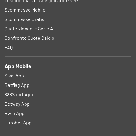
Test ludopatia – Che giocatore sei?
Scommesse Mobile
Scommesse Gratis
Quote vincente Serie A
Confronto Quote Calcio
FAQ
App Mobile
Sisal App
Betflag App
888Sport App
Betway App
Bwin App
Eurobet App