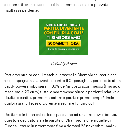
scommettitori nel caso in cui la scommessa da loro piazzata
risultasse perdente.
© Paddy Power
Partiamo subito con il match di stasera in Champions league che
vede impegnata la Juventus contro il Copenaghen, per questa sfida
paddy power rimborserà il 100% dell’importo scommesso (fino ad un
massimo di20 euro) tutte le scommesse singole perdenti relative a
risultato esatto, primo marcatore e parziale primo tempo/finale
qualora siano Tevez o Llorente a segnare l’ulitmo gol.
Restiamo in tema calcistico e passiamo ad un altro power bonus,
questo è dedicato sia alle partite di Champions che a quelle di
Europa League in programma fino a domani 28 novembre, paddy