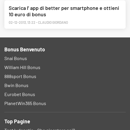
Scarica l' app di better per smartphone e ottieni
10 euro di bonus
02-12-2013
,
13:22
-
CLAUDIO GIORDANO
Bonus Benvenuto
Snai Bonus
William Hill Bonus
888sport Bonus
Bwin Bonus
Eurobet Bonus
PlanetWin365 Bonus
Top Pagine