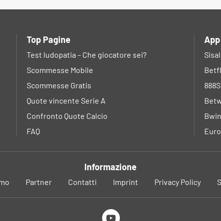
Top Pagine
App
Test ludopatia – Che giocatore sei?
Sisa
Scommesse Mobile
Betf
Scommesse Gratis
888S
Quote vincente Serie A
Betw
Confronto Quote Calcio
Bwin
FAQ
Euro
Informazione
amo
Partner
Contatti
Imprint
Privacy Policy
S