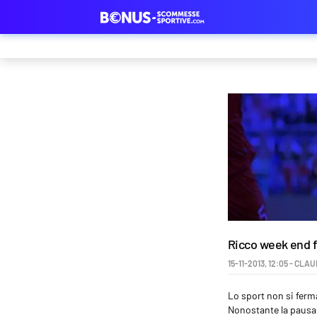
Ricco week end 
15-11-2013
,
12:05
-
CLAU
Lo sport non si ferm
Nonostante la pausa i