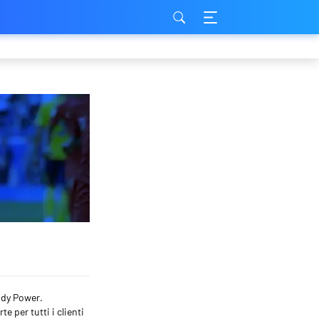
ddy Power.
e per tutti i clienti