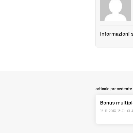
Informazioni s
articolo precedente
Bonus multipl
12-11-2013
,
13:41
-
CLA