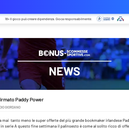
18+ Il gioco può creare dipendenza. Gioca responsabilmente.
firmato Paddy Power
DIO GIORDANO
a mai tanto meno le super offerte del più grande bookmaker irlandese Pa
n serie A questo fine settimana il palinsesto è come al solito ricco di offert