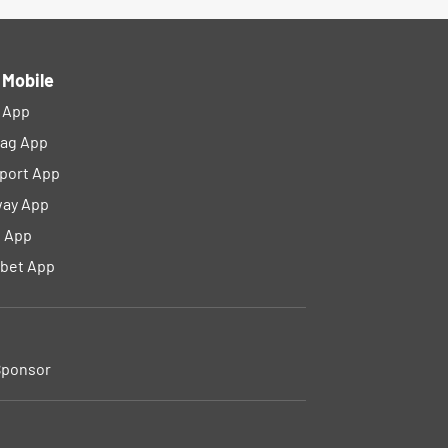
 Mobile
l App
lag App
port App
ay App
 App
bet App
ponsor