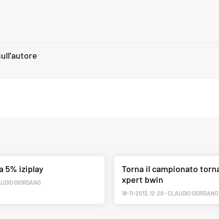
ull'autore
a 5% iziplay
Torna il campionato torna 
xpert bwin
UDIO GIORDANO
18-11-2013
,
12:28
-
CLAUDIO GIORDANO