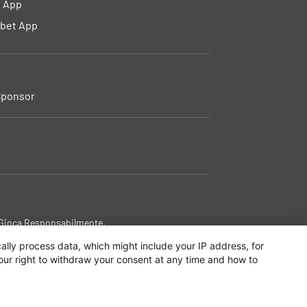
 App
bet App
ponsor
. Gioca Responsabilmente.
lly process data, which might include your IP address, for
le tue domande relative al gioco d'azzardo.
 your right to withdraw your consent at any time and how to