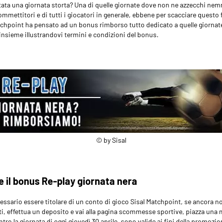
tata una giornata storta? Una di quelle giornate dove non ne azzecchi nem
commettitori e di tutti i giocatori in generale, ebbene per scacciare questo
hpoint ha pensato ad un bonus rimborso tutto dedicato a quelle giornate
sieme illustrandovi termini e condizioni del bonus.
© by Sisal
 il bonus Re-play giornata nera
ssario essere titolare di un conto di gioco Sisal Matchpoint, se ancora non 
ati, effettua un deposito e vai alla pagina scommesse sportive, piazza una
tro la giornata di oggi giovedì 30 aprile, sono valide ai fini della promoz