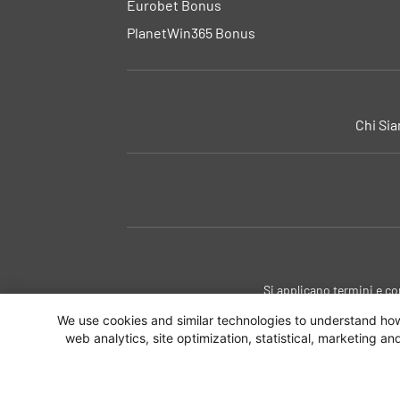
Eurobet Bonus
PlanetWin365 Bonus
Chi Si
Si applicano termini e c
We use cookies and similar technologies to understand how
Contatta il TVNGA (Centro di Supporto Nazi
web analytics, site optimization, statistical, marketing a