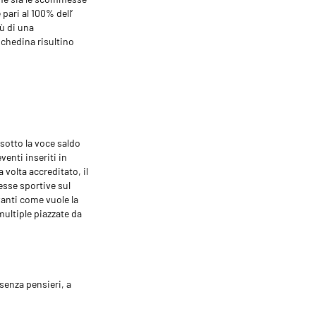
pari al 100% dell’
ù di una
schedina risultino
 sotto la voce saldo
venti inseriti in
volta accreditato, il
esse sportive sul
ivanti come vuole la
ultiple piazzate da
senza pensieri, a