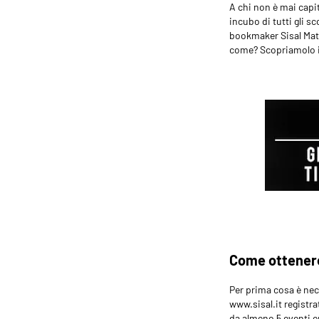
A chi non è mai capi
incubo di tutti gli s
bookmaker Sisal Matc
come? Scopriamolo in
Come ottenere
Per prima cosa è nece
www.sisal.it registr
da almeno 5 eventi en