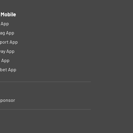
 Mobile
l App
lag App
port App
ay App
 App
bet App
ponsor