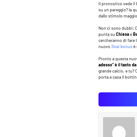
Il pronostico vede i
su un pareggio? la q
dallo stimolo maggio
Non ci sono dubbi: Di
punta su
Chiesa
e
Ba
cercheranno di fare l
nuovo
Snai bonus
è 
Pronto a questa nuov
adesso” è il tasto da
grande calcio, e tu? 
porta a casa il bottin