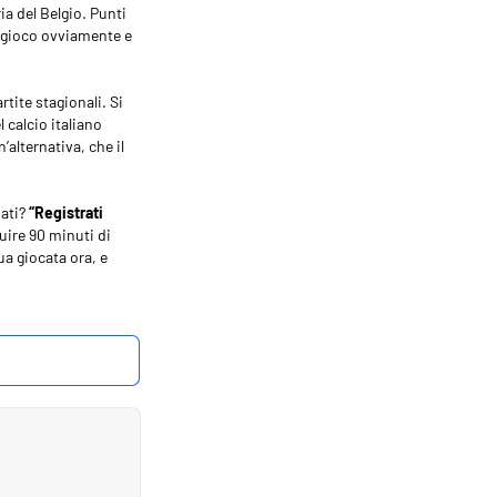
ria del Belgio. Punti
in gioco ovviamente e
tite stagionali. Si
l calcio italiano
’alternativa, che il
uati?
“Registrati
uire 90 minuti di
ua giocata ora, e