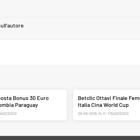
ull'autore
posta Bonus 30 Euro
Betclic Ottavi Finale Fe
ombia Paraguay
Italia Cina World Cup
RANCESCO
25-06-2019
,
14:11
-
FRANCESCO