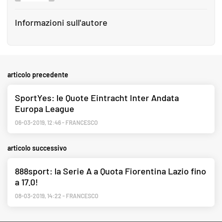
Informazioni sull'autore
articolo precedente
SportYes: le Quote Eintracht Inter Andata
Europa League
06-03-2019
,
12:46
-
FRANCESCO
articolo successivo
888sport: la Serie A a Quota Fiorentina Lazio fino
a 17.0!
08-03-2019
,
14:22
-
FRANCESCO