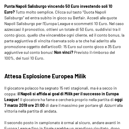
Punta Napoli Salisburgo vincendo 50 Euro investendo soli 10
Euro?
Tutto molto semplice. Clicca sul tasto “Quota Napoli
Salisburgo” ed entra subito in gioco su Betfair. Accedi alle quote
Napoli Salisburgo per l’Europa League e scommetti 10 Euro. Nel caso
azzeccasi il pronostico, ottieni un totale di 50 Euro, suddivisi tra il
conto gioco, quello che vincerebbe ogni cliente, ed il conto bonus, la
parte aggiuntiva di vincita riservata solo a te che hai aderito alla
promozione oggetto dell’articol0: 15 Euro sul conto gioco e 35 Euro
aggiuntive sul conto bonus!
Non vinci?
Previsto il rimborso del
100%, dei tuoi 10 Euro.
Attesa Esplosione Europea Milik
Il giocatore polacco ha segnato 15 reti stagionali, ma è a secco in
coppa:
il Napoli si affida ai goal di Milik per il successo in Europa
League!
Il giocatore ha fame e cercherà proprio nella partita di
oggi
7 marzo 2019 ore 21:00
di dare il massimo per portare gli
Azzurri
alla
vittoria nella partita di andata.
Il secondo posto in campionato è ormai al sicuro, andare avanti in
Europa League fino in finale sarebbe un grandioso risultato, dopo