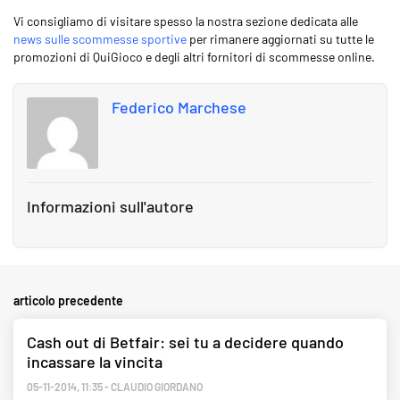
Vi consigliamo di visitare spesso la nostra sezione dedicata alle
news sulle scommesse sportive
per rimanere aggiornati su tutte le
promozioni di QuiGioco e degli altri fornitori di scommesse online.
Federico Marchese
Informazioni sull'autore
articolo precedente
Cash out di Betfair: sei tu a decidere quando
incassare la vincita
05-11-2014
,
11:35
-
CLAUDIO GIORDANO