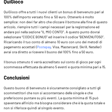
QuiGioco
QuiGioco offre a tutti i nuovi clienti un bonus di benvenuto pari al
100% dell’importo versato fino a 50 euro. Ottenerlo è molto
semplice: non devi far altro che cliccare il bottone alla fine di questo
articolo, riempire tutti i campi necessari per la registrazione ed
andare poi nella sezione “IL MIO CONTO”. A questo punto dovrai
selezionare “CODICE BONUS” ed inserire il codice “BENVENUTO50”.
Ricaricando il tuo conto di almeno 10 euro con uno dei metodi di
pagamento accettati (
Postepay
, Visa, Mastercard, Skrill, Neteller)
avrai ora diretto a ricevere il buono del 100% fino a 50 euro.
Il bonus ottenuto ti verrà accreditato sul conto di gioco per ogni
scommessa effettuata da almeno 5 eventi e quota minima pari a 15.
Conclusioni
Questo buono di benvenuto è sicuramente consigliato a tutti gli
scommettitori che non si accontentano delle singole e che
preferiscono puntare su più eventi. La quota minima di 15 può
spaventare all’inizio ma bisogna considerare che è la quota totale e
non si riferisce quindi al singolo evento.