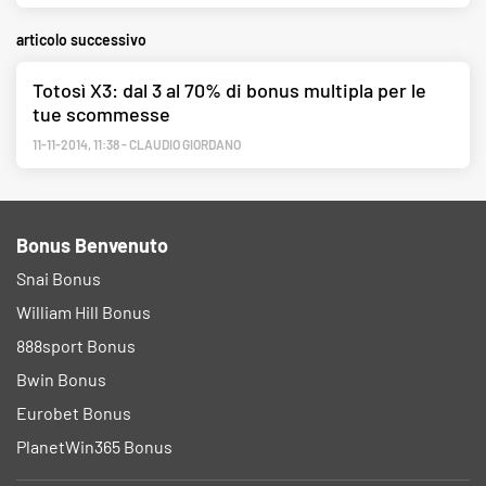
articolo successivo
Totosì X3: dal 3 al 70% di bonus multipla per le
tue scommesse
11-11-2014
,
11:38
-
CLAUDIO GIORDANO
Bonus Benvenuto
Snai Bonus
William Hill Bonus
888sport Bonus
Bwin Bonus
Eurobet Bonus
PlanetWin365 Bonus