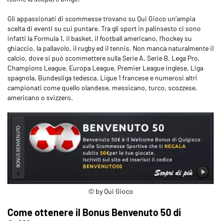
Gli appassionati di scommesse trovano su Qui Gioco un’ampia
scelta di eventi su cui puntare. Tra gli sport in palinsesto ci sono
infatti la Formula 1, il basket, il football americano, l’hockey su
ghiaccio, la pallavolo, il rugby ed il tennis. Non manca naturalmente il
calcio, dove si può scommettere sulla Serie A, Serie B, Lega Pro,
Champions League, Europa League, Premier League inglese, Liga
spagnola, Bundesliga tedesca, Ligue 1 francese e numerosi altri
campionati come quello olandese, messicano, turco, scozzese,
americano o svizzero.
© by Qui Gioco
Come ottenere il Bonus Benvenuto 50 di