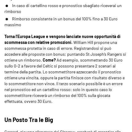
In caso di cartellino rosso e pronostico sbagliato riceverai un
rimborso
Rimborso consistente in un bonus del 100% fino a 30 Euro
massimo
Torna l’Europa League e vengono lanciate nuove opportunità di
scommessa con relative promozioni.
William Hill propone una
scommessa protetta in caso di errore. Registrandosi si può
accedere alle proposte con bonus: puntando St Joseph’s Rangers si
ottiene un rimborso.
Come?
Ad esempio, scommettendo 30 Euro
sullo 0-2 a favore del Celtic si possono presentare 2 scenari al
termine della partita. Lo scommettitore azzeccando il pronostico
ottiene una vincita, oppure la partita finisce con risultato diverso e
lo scommettitore non vince. Il terzo scenario possibile è un errore
nel pronostico ed un cartellino rosso: solo in questo caso lo
scommettitore riceverà un rimborso del 100% sulla giocata
effettuata, ovvero 30 Euro.
Un Posto Tra le Big
Gerrard, giovane allenatore dei Glasgow, cercherà di garantire alla