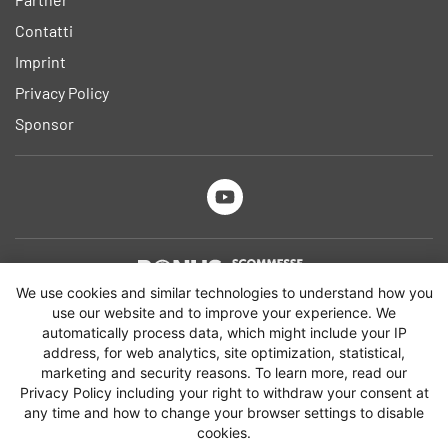
Contatti
Imprint
Privacy Policy
Sponsor
We use cookies and similar technologies to understand how you
Si applicano termini e condizioni dei bookmakers e dei bonus. 18+ Il
use our website and to improve your experience. We
gioco può creare dipendenza. Gioca Responsabilmente.
automatically process data, which might include your IP
Altri informazioni su
gamblingtherapy.org
address, for web analytics, site optimization, statistical,
Contatta il TVNGA (Centro di Supporto Nazionale) al numero verde
marketing and security reasons. To learn more, read our
800 55 88 22 per ricevere assistenza e risposta alle tue domande
Privacy Policy including your right to withdraw your consent at
relative al gioco d'azzardo.
any time and how to change your browser settings to disable
cookies.