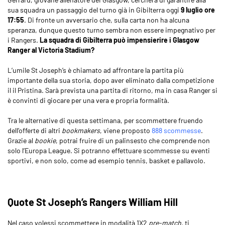
sua squadra un passaggio del turno già in Gibilterra oggi
9 luglio ore
17:55
. Di fronte un avversario che, sulla carta non ha alcuna
speranza, dunque questo turno sembra non essere impegnativo per
i Rangers.
La squadra di Gibilterra può impensierire i Glasgow
Ranger al Victoria Stadium?
L’umile St Joseph’s è chiamato ad affrontare la partita più
importante della sua storia, dopo aver eliminato dalla competizione
il il Pristina. Sarà prevista una partita di ritorno, ma in casa Ranger si
è convinti di giocare per una vera e propria formalità.
Tra le alternative di questa settimana, per scommettere fruendo
dell’offerte di altri
bookmakers
, viene proposto
888 scommesse
.
Grazie al
bookie
, potrai fruire di un palinsesto che comprende non
solo l’Europa League. Si potranno effettuare scommesse su eventi
sportivi, e non solo, come ad esempio tennis, basket e pallavolo.
Quote St Joseph’s Rangers William Hill
Nel caso volessi scommettere in modalità 1X2
pre-match
, ti