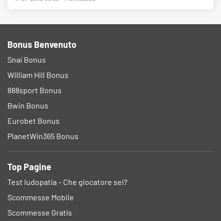
Bonus Benvenuto
Snai Bonus
William Hill Bonus
888sport Bonus
Bwin Bonus
Eurobet Bonus
PlanetWin365 Bonus
Top Pagine
Test ludopatia – Che giocatore sei?
Scommesse Mobile
Scommesse Gratis