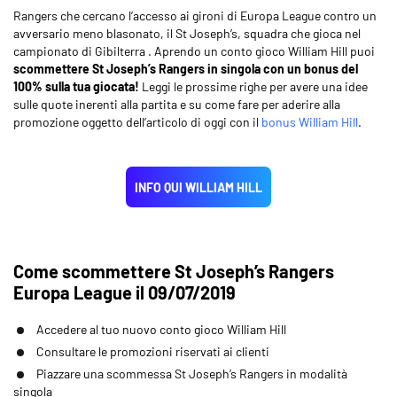
Rangers che cercano l’accesso ai gironi di Europa League contro un
avversario meno blasonato, il St Joseph’s, squadra che gioca nel
campionato di Gibilterra . Aprendo un conto gioco William Hill puoi
scommettere
St Joseph’s Rangers in singola con un bonus del
100% sulla tua giocata!
Leggi le prossime righe per avere una idee
sulle quote inerenti alla partita e su come fare per aderire alla
promozione oggetto dell’articolo di oggi con il
bonus William Hill
.
INFO QUI WILLIAM HILL
Come scommettere St Joseph’s Rangers
Europa League il 09/07/2019
Accedere al tuo nuovo conto gioco William Hill
Consultare le promozioni riservati ai clienti
Piazzare una scommessa St Joseph’s Rangers in modalità
singola