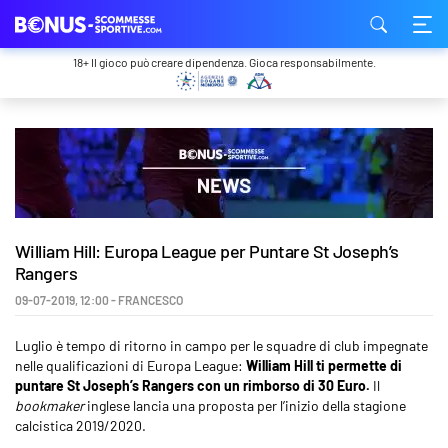
18+ Il gioco può creare dipendenza. Gioca responsabilmente.
William Hill: Europa League per Puntare St Joseph’s
Rangers
09-07-2019
,
12:00
-
FRANCESCO
Luglio è tempo di ritorno in campo per le squadre di club impegnate
nelle qualificazioni di Europa League:
William Hill ti permette di
puntare St Joseph’s Rangers con un rimborso di 30 Euro.
Il
bookmaker
inglese lancia una proposta per l’inizio della stagione
calcistica 2019/2020.