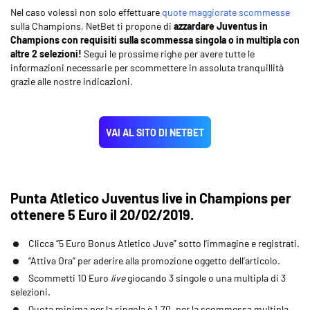
Nel caso volessi non solo effettuare
quote maggiorate scommesse
sulla Champions, NetBet ti propone di
azzardare Juventus in
Champions con requisiti sulla scommessa singola o in multipla con
altre 2 selezioni!
Segui le prossime righe per avere tutte le
informazioni necessarie per scommettere in assoluta tranquillità
grazie alle nostre indicazioni.
VAI AL SITO DI NETBET
Punta Atletico Juventus live in Champions per
ottenere 5 Euro il 20/02/2019.
Clicca “5 Euro Bonus Atletico Juve” sotto l’immagine e registrati.
“Attiva Ora” per aderire alla promozione oggetto dell’articolo.
Scommetti 10 Euro
live
giocando 3 singole o una multipla di 3
selezioni.
Quota minima per la singola è 1.70, per la scommessa multipla