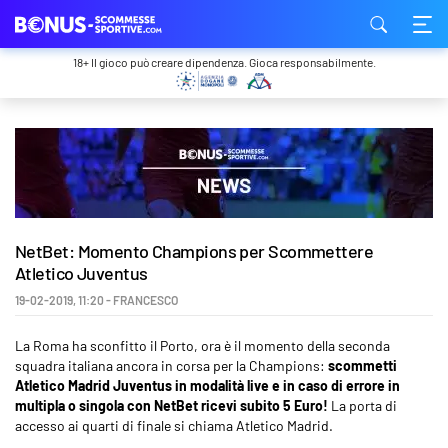
18+ Il gioco può creare dipendenza. Gioca responsabilmente.
NetBet: Momento Champions per Scommettere
Atletico Juventus
19-02-2019
,
11:20
-
FRANCESCO
La Roma ha sconfitto il Porto, ora è il momento della seconda
squadra italiana ancora in corsa per la Champions:
scommetti
Atletico Madrid Juventus in modalità live e in caso di errore in
multipla o singola con NetBet ricevi subito 5 Euro!
La porta di
accesso ai quarti di finale si chiama Atletico Madrid.