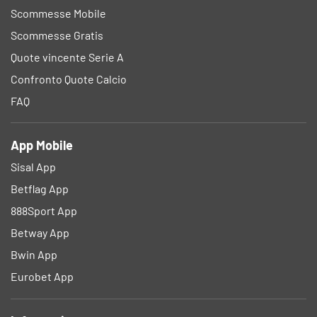
Scommesse Mobile
Scommesse Gratis
Quote vincente Serie A
Confronto Quote Calcio
FAQ
App Mobile
Sisal App
Betflag App
888Sport App
Betway App
Bwin App
Eurobet App