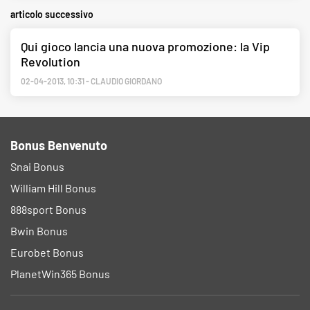
articolo successivo
Qui gioco lancia una nuova promozione: la Vip
Revolution
02-04-2013
,
10:31
-
CLAUDIO GIORDANO
Bonus Benvenuto
Snai Bonus
William Hill Bonus
888sport Bonus
Bwin Bonus
Eurobet Bonus
PlanetWin365 Bonus