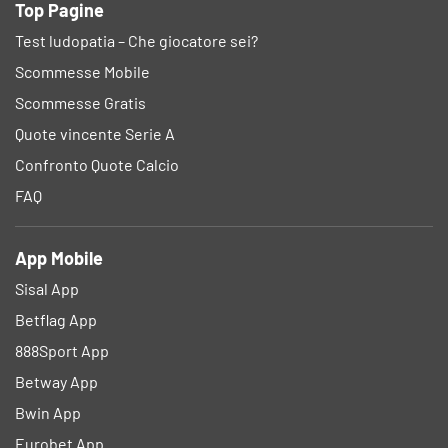
Top Pagine
Test ludopatia – Che giocatore sei?
Scommesse Mobile
Scommesse Gratis
Quote vincente Serie A
Confronto Quote Calcio
FAQ
App Mobile
Sisal App
Betflag App
888Sport App
Betway App
Bwin App
Eurobet App