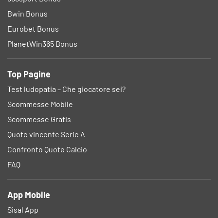
Bwin Bonus
Eurobet Bonus
PlanetWin365 Bonus
Top Pagine
Test ludopatia – Che giocatore sei?
Scommesse Mobile
Scommesse Gratis
Quote vincente Serie A
Confronto Quote Calcio
FAQ
App Mobile
Sisal App