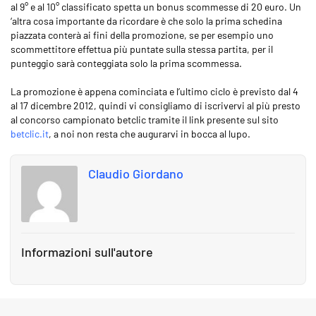
al 9° e al 10° classificato spetta un bonus scommesse di 20 euro. Un
‘altra cosa importante da ricordare è che solo la prima schedina
piazzata conterà ai fini della promozione, se per esempio uno
scommettitore effettua più puntate sulla stessa partita, per il
punteggio sarà conteggiata solo la prima scommessa.
La promozione è appena cominciata e l’ultimo ciclo è previsto dal 4
al 17 dicembre 2012, quindi vi consigliamo di iscrivervi al più presto
al concorso campionato betclic tramite il link presente sul sito
betclic.it
, a noi non resta che augurarvi in bocca al lupo.
Claudio Giordano
Informazioni sull'autore