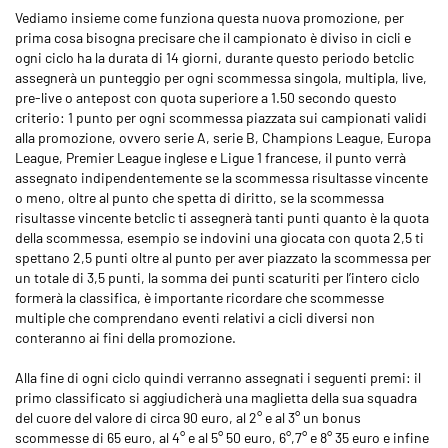
Vediamo insieme come funziona questa nuova promozione, per
prima cosa bisogna precisare che il campionato è diviso in cicli e
ogni ciclo ha la durata di 14 giorni, durante questo periodo betclic
assegnerà un punteggio per ogni scommessa singola, multipla, live,
pre-live o antepost con quota superiore a 1.50 secondo questo
criterio: 1 punto per ogni scommessa piazzata sui campionati validi
alla promozione, ovvero serie A, serie B, Champions League, Europa
League, Premier League inglese e Ligue 1 francese, il punto verrà
assegnato indipendentemente se la scommessa risultasse vincente
o meno, oltre al punto che spetta di diritto, se la scommessa
risultasse vincente betclic ti assegnerà tanti punti quanto è la quota
della scommessa, esempio se indovini una giocata con quota 2,5 ti
spettano 2,5 punti oltre al punto per aver piazzato la scommessa per
un totale di 3,5 punti, la somma dei punti scaturiti per l’intero ciclo
formerà la classifica, è importante ricordare che scommesse
multiple che comprendano eventi relativi a cicli diversi non
conteranno ai fini della promozione.
Alla fine di ogni ciclo quindi verranno assegnati i seguenti premi: il
primo classificato si aggiudicherà una maglietta della sua squadra
del cuore del valore di circa 90 euro, al 2° e al 3° un bonus
scommesse di 65 euro, al 4° e al 5° 50 euro, 6°,7° e 8° 35 euro e infine