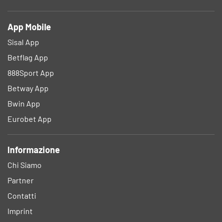
App Mobile
Sisal App
Betflag App
888Sport App
Betway App
Bwin App
Eurobet App
Informazione
Chi Siamo
Partner
Contatti
Imprint