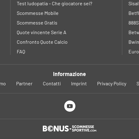
Test ludopatia – Che giocatore sei?
Sisa
Scommesse Mobile
Betf
Scommesse Gratis
888S
Quote vincente Serie A
Betw
Confronto Quote Calcio
Bwin
FAQ
Euro
Informazione
amo
Partner
Contatti
Imprint
Privacy Policy
S