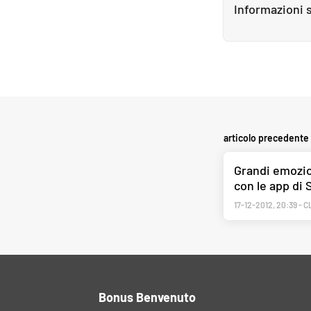
Informazioni s
articolo precedente
Grandi emozio
con le app di 
17-12-2012
,
20:39
-
C
Bonus Benvenuto