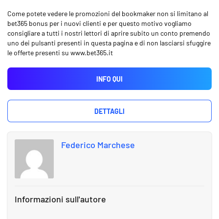
Come potete vedere le promozioni del bookmaker non si limitano al
bet365 bonus per i nuovi clienti e per questo motivo vogliamo
consigliare a tutti i nostri lettori di aprire subito un conto premendo
uno dei pulsanti presenti in questa pagina e di non lasciarsi sfuggire
le offerte presenti su www.bet365.it
INFO QUI
DETTAGLI
Federico Marchese
Informazioni sull'autore