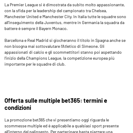
La Premier League si è dimostrata da subito molto appassionante,
con la sfida per la leadership del campionato tra Chelsea,
Manchester United e Manchester City. In Italia tutte le squadre sono
all’inseguimento della Juventus, mentre in Germania la squadra da
battere è sempre il Bayern Monaco.
Barcellona e Real Madrid si giocheranno il titolo in Spagna anche se
non bisogna mai sottovalutare l’Atletico di Simeone. Gli
appassionati di calcio e gli scommettitori stanno poi aspettando
l’inizio della Champions League, la competizione europea più
importante per le squadre di club.
Offerta sulle multiple bet365: termini e
condizioni
La promozione bet365 che vi presentiamo oggi riguarda le
scommesse multiple ed è applicabile a qualsiasi sport presente
all’interno del palinsesto. Per partecipare basta piazzare una