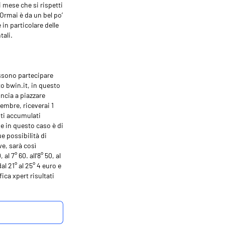
 mese che si rispetti
 Ormai è da un bel po’
n particolare delle
tali.
ossono partecipare
to bwin.it, in questo
incia a piazzare
embre, riceverai 1
nti accumulati
e in questo caso è di
e possibilità di
e, sarà così
al 7° 60. all’8° 50, al
 dal 21° al 25° 4 euro e
ica xpert risultati