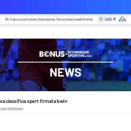
18+ Il gioco può creare dipendenza. Gioca responsabilmente.
 classifica xpert firmata bwin
UDIO GIORDANO