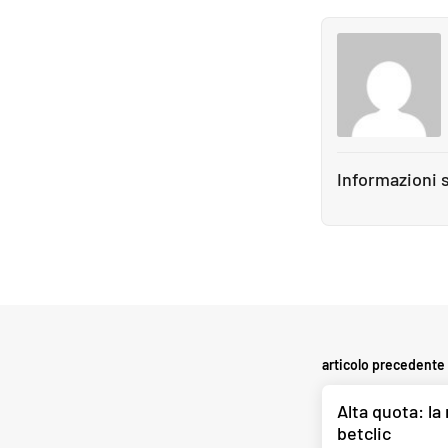
Informazioni s
articolo precedente
Alta quota: l
betclic