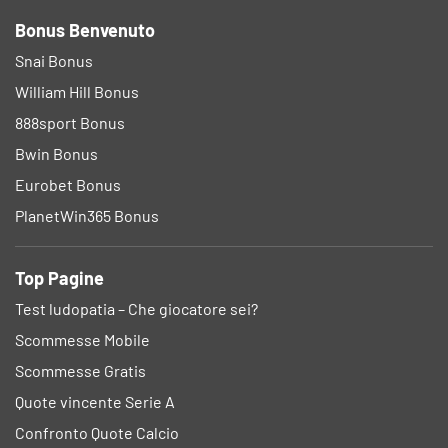
Bonus Benvenuto
Snai Bonus
William Hill Bonus
888sport Bonus
Bwin Bonus
Eurobet Bonus
PlanetWin365 Bonus
Top Pagine
Test ludopatia – Che giocatore sei?
Scommesse Mobile
Scommesse Gratis
Quote vincente Serie A
Confronto Quote Calcio