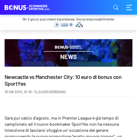
18+ Il gioco può creare dipendenza. Gioca responsabilmente.
Newcastle vs Manchester City: 10 euro di bonus con
SportYes
15-08-2014
,
10:16
-
CLAUDIO GIORDANO
Sarà pur calcio d’agosto, ma in Premier League è già tempo di
campionato ed il nuovo bookmaker SportYes non ha nessuna
intenzione di lasciarsi sfuggire un’ occasione del genere
promuovendo la nuova promozione “esatto ma non troppo”, un