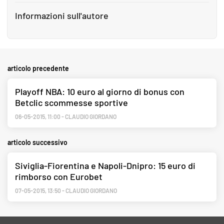
Informazioni sull'autore
articolo precedente
Playoff NBA: 10 euro al giorno di bonus con
Betclic scommesse sportive
06-05-2015
,
11:00
-
CLAUDIO GIORDANO
articolo successivo
Siviglia-Fiorentina e Napoli-Dnipro: 15 euro di
rimborso con Eurobet
07-05-2015
,
13:50
-
CLAUDIO GIORDANO