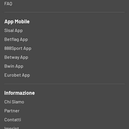
FAQ
App Mobile
Sisal App
Betflag App
888Sport App
Betway App
Bwin App
Eurobet App
Informazione
Chi Siamo
Partner
Contatti
Imprint