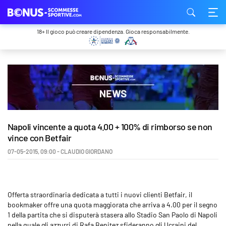
18+ Il gioco può creare dipendenza. Gioca responsabilmente.
Napoli vincente a quota 4.00 + 100% di rimborso se non
vince con Betfair
07-05-2015
,
09:00
-
CLAUDIO GIORDANO
Offerta straordinaria dedicata a tutti i nuovi clienti Betfair, il
bookmaker offre una quota maggiorata che arriva a 4.00 per il segno
1 della partita che si disputerà stasera allo Stadio San Paolo di Napoli
nella quale gli azzurri di Rafa Benitez sfideranno gli Ucraini del