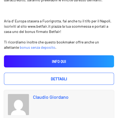
Aria d’ Europa stasera a Fuorigrotta, fai anche tu il tifo per il Napoli,
iscriviti al sito www.betfair.it piazza la tua scommessa e portati a
casa uno dei bonus firmato Betfair!
Ti ricordiamo inoltre che questo bookmaker offre anche un
allettante
bonus senza deposito
.
INFO QUI
DETTAGLI
Claudio Giordano