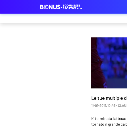
Le tue multiple d
11-01-2017
,
10:45
-
CLAU
E’ terminata l’attesa
tornato il grande cal