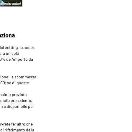
nziona
el betting, le nostre
ora un solo
00% dell’importo da
nsione: la scommessa
.00; se di queste
assimo previsto
 quella precedente,
n è disponibile per
vrete far altro che
di riferimento della