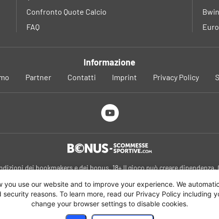
Confronto Quote Calcio
Bwin
FAQ
Euro
Informazione
amo
Partner
Contatti
Imprint
Privacy Policy
S
ondizioni dei bookmakers e dei bonus. 18+ Il gioco può creare dipendenza
Altri informazioni su
gamblingtherapy.org
 you use our website and to improve your experience. We automatica
onale) al numero verde 800 55 88 22 per ricevere assistenza e risposta al
nd security reasons. To learn more, read our Privacy Policy including
change your browser settings to disable cookies.