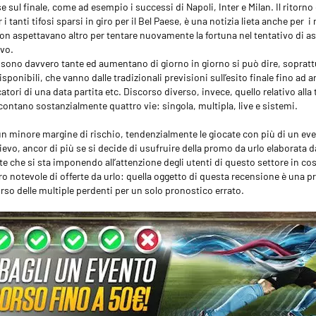
se sul finale, come ad esempio i successi di Napoli, Inter e Milan. Il ritor
r i tanti tifosi sparsi in giro per il Bel Paese, è una notizia lieta anche per i 
n aspettavano altro per tentare nuovamente la fortuna nel tentativo di as
ovo.
, sono davvero tante ed aumentano di giorno in giorno si può dire, soprat
sponibili, che vanno dalle tradizionali previsioni sull’esito finale fino ad 
atori di una data partita etc. Discorso diverso, invece, quello relativo alla 
ontano sostanzialmente quattro vie: singola, multipla, live e sistemi.
un minore margine di rischio, tendenzialmente le giocate con più di un ev
lievo, ancor di più se si decide di usufruire della promo da urlo elaborata 
che si sta imponendo all’attenzione degli utenti di questo settore in cos
 notevole di offerte da urlo: quella oggetto di questa recensione è una 
rso delle multiple perdenti per un solo pronostico errato.