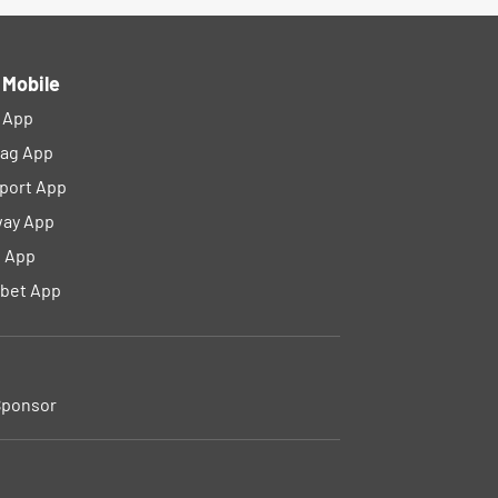
 Mobile
l App
lag App
port App
ay App
 App
bet App
ponsor