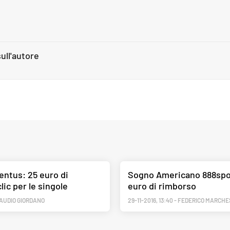
ull'autore
entus: 25 euro di
Sogno Americano 888spor
ic per le singole
euro di rimborso
AUDIO GIORDANO
29-11-2016
,
13:40
-
FEDERICO MARCHE