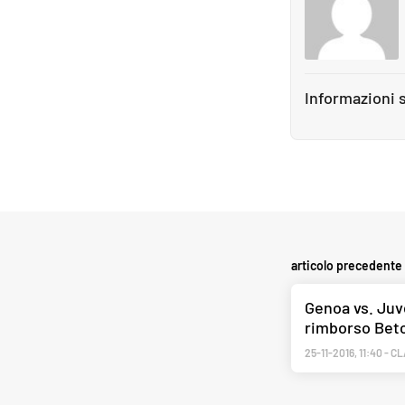
Informazioni s
articolo precedente
Genoa vs. Juv
rimborso Betcl
25-11-2016
,
11:40
-
CL