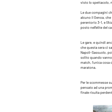
visto lo spettacolo,
Le due compagini ch
alcuno il Genoa, che 
perentorio 3-1, e l’A
posto nell’elite del c
Le gare, e quindi an
che questa sera ci s
Napoli-Sassuolo, poi
solito quando vanno d
match, l’unica cosa 
maratona.
Per le scommesse su 
pensato ad una promo
finale risulta perden