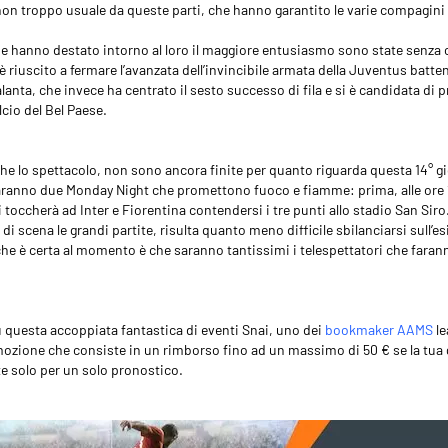
 non troppo usuale da queste parti, che hanno garantito le varie compagini
e hanno destato intorno al loro il maggiore entusiasmo sono state senza
è riuscito a fermare l’avanzata dell’invincibile armata della Juventus batt
talanta, che invece ha centrato il sesto successo di fila e si è candidata di
alcio del Bel Paese.
che lo spettacolo, non sono ancora finite per quanto riguarda questa 14° 
aranno due Monday Night che promettono fuoco e fiamme: prima, alle ore 19
 toccherà ad Inter e Fiorentina contendersi i tre punti allo stadio San Si
i scena le grandi partite, risulta quanto meno difficile sbilanciarsi sull’es
che è certa al momento è che saranno tantissimi i telespettatori che faran
questa accoppiata fantastica di eventi Snai, uno dei
bookmaker AAMS
le
zione che consiste in un rimborso fino ad un massimo di 50 € se la tua gi
te solo per un solo pronostico.