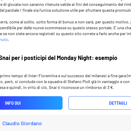
ogie di giocata non saranno ritenute valide ai fini del conseguimento del r
del parziale / finale sia l’unica soluzione utile per sfruttare questa promoz
rrà, come al solito, sotto forma di bonus e non sarà, per questo motivo, 
endibile per delle nuove scommesse su questo stesso portale. E’ una chan
e se non siete ancora registrati su questo sito correte a farlo anche per int
enuto
.
nai per i posticipi del Monday Night: esempio
l primo tempo di Inter-Fiorentina e sul successo dei milanesi a fine gara (m
po, però, si conclude con la squadra di Stefano Pioli già in vantaggio e con i
sa e quindi, in virtù di ciò, Snai ti riconosce un rimborso di 3 €.
INFO QUI
DETTAGLI
Claudio Giordano