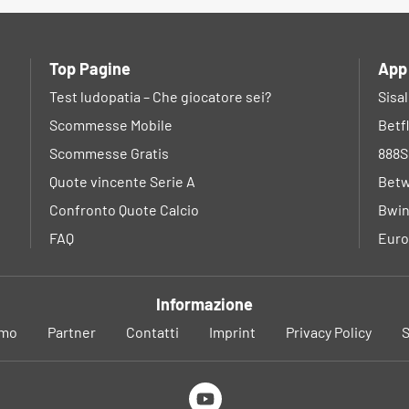
Top Pagine
App
Test ludopatia – Che giocatore sei?
Sisa
Scommesse Mobile
Betf
Scommesse Gratis
888S
Quote vincente Serie A
Betw
Confronto Quote Calcio
Bwin
FAQ
Euro
Informazione
amo
Partner
Contatti
Imprint
Privacy Policy
S