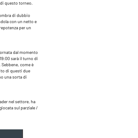
 di questo torneo.
 ombra di dubbio
endola con un netto e
 prepotenza per un
giornata dal momento
:00 sarà il turno di
ro. Sebbene, come è
ito di questi due
no una sorta di
ader nel settore, ha
ocata sul parziale /