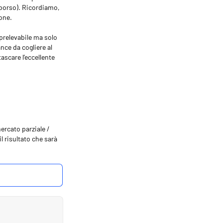
imborso). Ricordiamo,
ione.
prelevabile ma solo
ce da cogliere al
ascare l’eccellente
ercato parziale /
l risultato che sarà