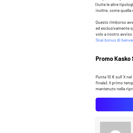
(tutte le altre tipol
inoltre, come quella 
Questo rimborso avve
ed esclusivamente sp
volo a nostro avviso 
Snai bonus di benv
Promo Kasko S
Punta 10 € sull’ X ne
finale). Il primo tem
mantenuto nella ripre