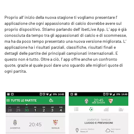
Proprio all’ inizio della nuova stagione ti vogliamo presentare l’
applicazione che ogni appassionato di calcio dovrebbe avere sul
proprio dispositivo. Stiamo parlando dell’ ibetLive App. L’ app è già
conosciuta da tempo tra gli appassionati di calcio e di scommesse,
ma ha da poco tempo presentato una nuova versione migliorata. L’
applicazione ha i risultati parziali, classifiche, risultati finali e
dettagli delle partite dei principali campionati internazionali. E
questo non è tutto. Oltre a ciò, l’ app offre anche un confronto
quote, grazie al quale puoi dare uno sguardo alle migliori quote di
ogni partita.