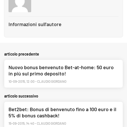
Informazioni sull'autore
articolo precedente
Nuovo bonus benvenuto Bet-at-home: 50 euro
in più sul primo deposito!
10-09-2015
,
12:00
-
CLAUDIO GIORDANO
articolo successivo
Bet2bet: Bonus di benvenuto fino a 100 euro e il
5% di bonus cashback!
15-09-2015
,
14:40
-
CLAUDIO GIORDANO