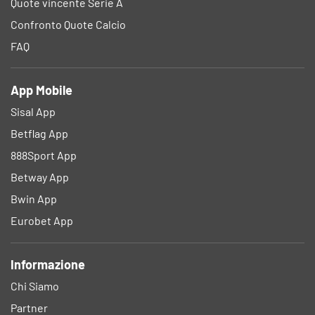
Quote vincente Serie A
Confronto Quote Calcio
FAQ
App Mobile
Sisal App
Betflag App
888Sport App
Betway App
Bwin App
Eurobet App
Informazione
Chi Siamo
Partner