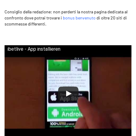
Consiglio della redazione: non perderti la nostra pagina dedicata al
confronto dove potrai trovare i
bonus benvenuto
di oltre 20 siti di
scommesse differenti.
ibetlive - App installieren