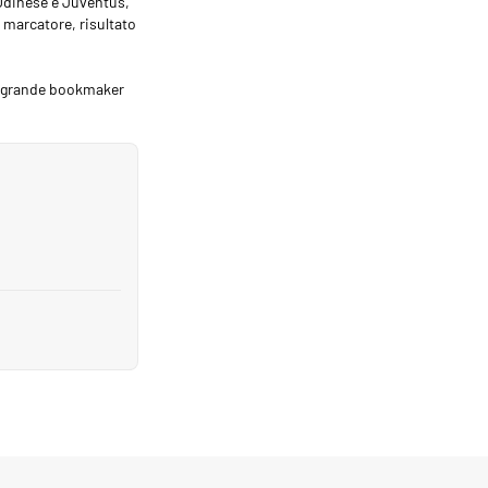
 Udinese e Juventus,
 marcatore, risultato
to grande bookmaker