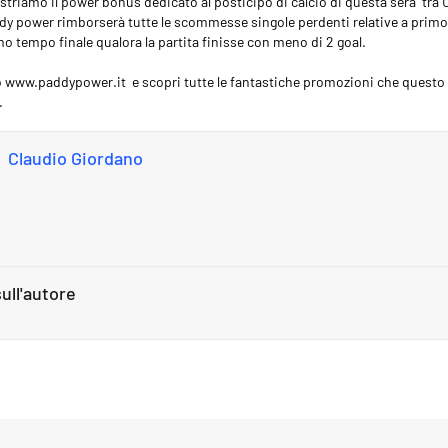
lustriamo il power bonus dedicato al posticipo di calcio di questa sera tra
dy power rimborserà tutte le scommesse singole perdenti relative a primo
mo tempo finale qualora la partita finisse con meno di 2 goal.
ito www.paddypower.it e scopri tutte le fantastiche promozioni che ques
.
Claudio Giordano
ull'autore