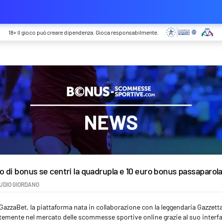
18+ Il gioco può creare dipendenza. Gioca responsabilmente.
o di bonus se centri la quadrupla e 10 euro bonus passaparol
UDIO GIORDANO
azzaBet, la piattaforma nata in collaborazione con la leggendaria Gazzetta
temente nel mercato delle scommesse sportive online grazie al suo interf