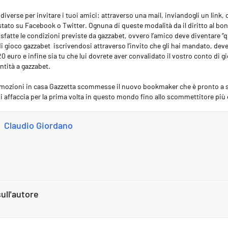
diverse per invitare i tuoi amici: attraverso una mail, inviandogli un link,
stato su Facebook o Twitter. Ognuna di queste modalità da il diritto al b
fatte le condizioni previste da gazzabet, ovvero l’amico deve diventare “qu
di gioco gazzabet iscrivendosi attraverso l’invito che gli hai mandato, dev
 euro e infine sia tu che lui dovrete aver convalidato il vostro conto di 
ntità a gazzabet.
ozioni in casa Gazzetta scommesse il nuovo bookmaker che è pronto a s
si affaccia per la prima volta in questo mondo fino allo scommettitore più
Claudio Giordano
ull'autore