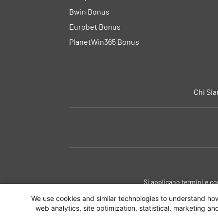
Bwin Bonus
Eurobet Bonus
PlanetWin365 Bonus
Chi Si
Si applicano termini e c
We use cookies and similar technologies to understand how
Contatta il TVNGA (Centro di Supporto Nazi
web analytics, site optimization, statistical, marketing a