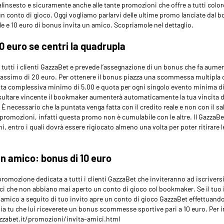
palinsesto e sicuramente anche alle tante promozioni che offre a tutti colo
 un conto di gioco. Oggi vogliamo parlarvi delle ultime promo lanciate dal
e e 10 euro di bonus invita un amico. Scopriamole nel dettaglio.
0 euro se centri la quadrupla
 tutti i clienti GazzaBet e prevede l’assegnazione di un bonus che fa aumen
massimo di 20 euro. Per ottenere il bonus piazza una scommessa multipla
ta complessiva minimo di 5.00 e quota per ogni singolo evento minima di 1
ultare vincente il bookmaker aumenterà automaticamente la tua vincita d
È necessario che la puntata venga fatta con il credito reale e non con il s
 promozioni, infatti questa promo non è cumulabile con le altre. Il GazzaB
rni, entro i quali dovrà essere rigiocato almeno una volta per poter ritirare 
n amico: bonus di 10 euro
promozione dedicata a tutti i clienti GazzaBet che inviteranno ad iscriversi 
i che non abbiano mai aperto un conto di gioco col bookmaker. Se il tuo 
uo amico a seguito di tuo invito apre un conto di gioco GazzaBet effettuan
ia tu che lui riceverete un bonus scommesse sportive pari a 10 euro. Per in
gazzabet.it/promozioni/invita-amici.html