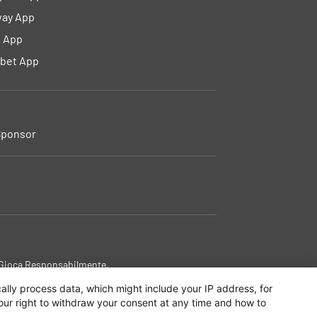
ay App
 App
bet App
ponsor
. Gioca Responsabilmente.
lly process data, which might include your IP address, for
le tue domande relative al gioco d'azzardo.
 your right to withdraw your consent at any time and how to