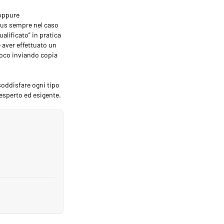
 oppure
onus sempre nel caso
alificato” in pratica
e aver effettuato un
gioco inviando copia
oddisfare ogni tipo
 esperto ed esigente.