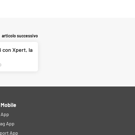
articolo successivo
 con Xpert, la
O
 Mobile
l App
lag App
port App