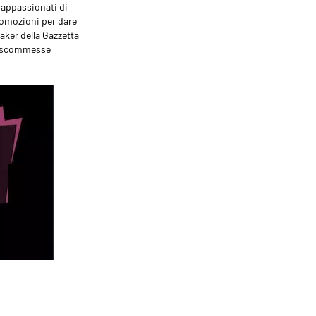
i appassionati di
romozioni per dare
aker della Gazzetta
le scommesse