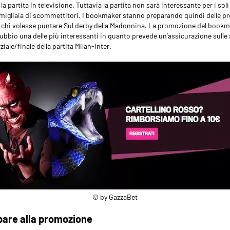
partita in televisione. Tuttavia la partita non sarà interessante per i sol
migliaia di scommettitori. I bookmaker stanno preparando quindi delle p
a chi volesse puntare Sul derby della Madonnina. La promozione del bookm
dubbio una delle più interessanti in quanto prevede un’assicurazione sul
ziale/finale della partita Milan-Inter.
© by GazzaBet
are alla promozione