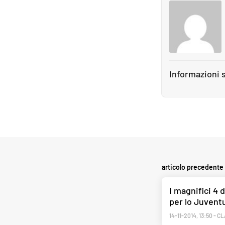
Informazioni s
articolo precedente
I magnifici 4 d
per lo Juvent
14-11-2014
,
13:50
-
CL