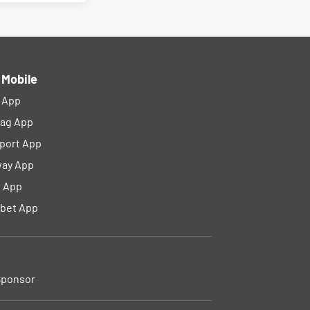
 Mobile
l App
lag App
port App
ay App
 App
bet App
ponsor