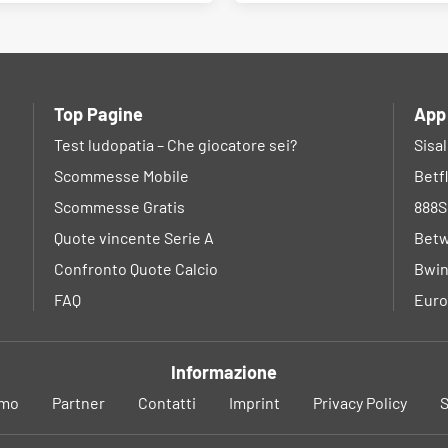
Top Pagine
App
Test ludopatia – Che giocatore sei?
Sisa
Scommesse Mobile
Betf
Scommesse Gratis
888S
Quote vincente Serie A
Betw
Confronto Quote Calcio
Bwin
FAQ
Euro
Informazione
amo
Partner
Contatti
Imprint
Privacy Policy
S