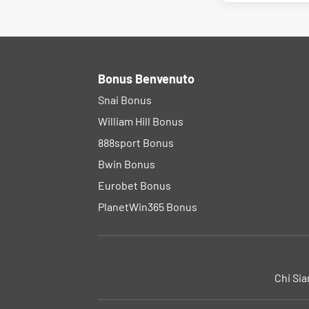
Bonus Benvenuto
Snai Bonus
William Hill Bonus
888sport Bonus
Bwin Bonus
Eurobet Bonus
PlanetWin365 Bonus
Chi Si