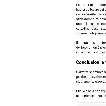
Per poter approfittar
basterà cliccare sul 
resta che effettuare
sfida domenicale tra 
uno dei seguenti mer
cartellino rosso, Ga
solamente la prima s
Il bonus ricevuto do
del buono non è prel
cifra ricevuta almeno
Conclusioni e 
Gazzetta scommesse d
partite più avvincent
sicuramente un’occas
Quello che vi consigli
scommesse in rosa f