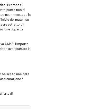
to. Per farlo ti
uesto punto non ti
a tua scommessa sulla
l’inizio del match su
ssere estratto un
mozione riguarda
tiva AAMS, l’importo
 dopo aver puntato la
 ha scelto una delle
n’assicurazione è
offerta di