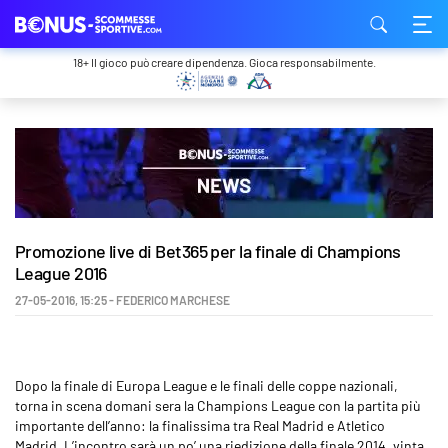
18+ Il gioco può creare dipendenza. Gioca responsabilmente.
Promozione live di Bet365 per la finale di Champions
League 2016
27-05-2016
,
15:25
-
FEDERICO MARCHESE
Dopo la finale di Europa League e le finali delle coppe nazionali,
torna in scena domani sera la Champions League con la partita più
importante dell’anno: la finalissima tra Real Madrid e Atletico
Madrid. L’incontro sarà un po’ una riedizione della finale 2014, vinta