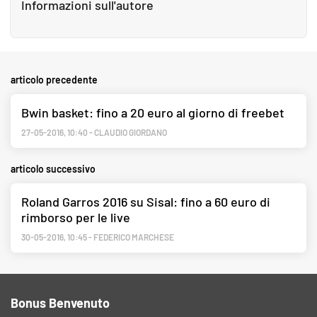
Informazioni sull'autore
articolo precedente
Bwin basket: fino a 20 euro al giorno di freebet
27-05-2016
,
10:40
-
CLAUDIO GIORDANO
articolo successivo
Roland Garros 2016 su Sisal: fino a 60 euro di
rimborso per le live
30-05-2016
,
10:45
-
FEDERICO MARCHESE
Bonus Benvenuto