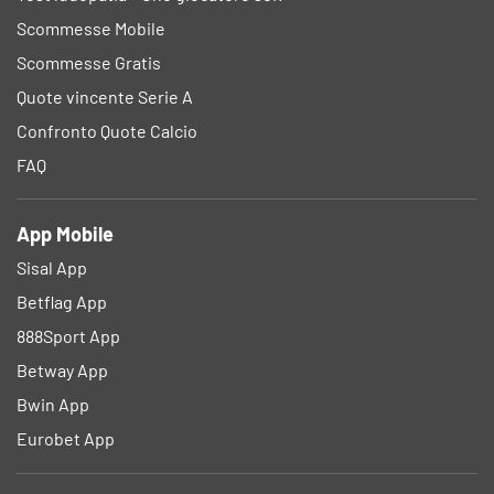
Scommesse Mobile
Scommesse Gratis
Quote vincente Serie A
Confronto Quote Calcio
FAQ
App Mobile
Sisal App
Betflag App
888Sport App
Betway App
Bwin App
Eurobet App