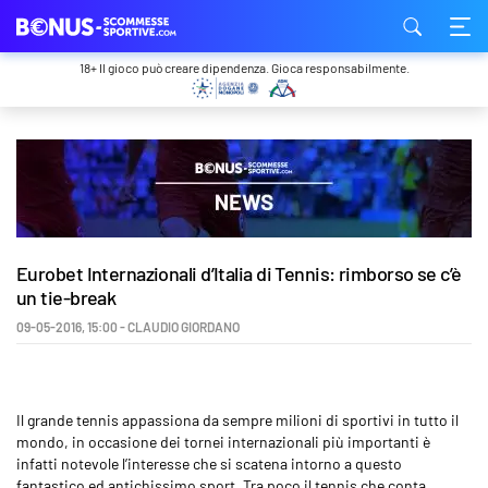
18+ Il gioco può creare dipendenza. Gioca responsabilmente.
Eurobet Internazionali d’Italia di Tennis: rimborso se c’è
un tie-break
09-05-2016
,
15:00
-
CLAUDIO GIORDANO
Il grande tennis appassiona da sempre milioni di sportivi in tutto il
mondo, in occasione dei tornei internazionali più importanti è
infatti notevole l’interesse che si scatena intorno a questo
fantastico ed antichissimo sport. Tra poco il tennis che conta