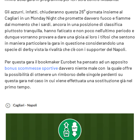
Gli azzurri, infatti, chiuderanno questa 26° giornata insieme al
Cagliari in un Monday Night che promette davvero fuoco e fiamme
dal momento che i sardi, ancora in una posizione di classifica
piuttosto tranquilla, hanno faticato e non poco nell’ultimo periodo e
dunque vorranno provare a dare una gioia ai loro i tifosi che sentono
in maniera particolare la gara in questione considerandolo una
specie di derby vista la rivalità che c’è con i supporter del Napoli.
Per questa gara il bookmaker Eurobet ha pensato ad un apposito
bonus scommesse sportive
davvero niente male con la quale offre
la possibilità di ottenere un rimborso delle singole perdenti su
questa gara nel caso in cui viene effettuata una sostituzione già nel
primo tempo.