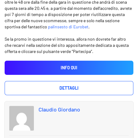
oltre le 48 ore dalla fine della gara in questione che andrà di scena
questa sera alle 20.45 e, a partire dal momento dell’accredito, avrete
poi 7 giorni di tempo a disposizione per poter riutilizzare questa
cifra per delle nuove scommesse, sempre e solo nella sezione
sportiva del fantastico
palinsesto di Eurobet
.
Se la promo in questione vi interessa, allora non dovrete far altro
che recarvi nella sezione del sito appositamente dedicata a questa
offerta e cliccare sul pulsante verde “Partecipa”.
INFO QUI
DETTAGLI
Claudio Giordano