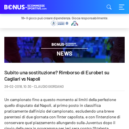
18+ Il gioco può creare dipendenza. Gioca responsabilmente.
Subito una sostituzione? Rimborso di Eurobet su
Cagliari vs Napoli
26-02-2018
,
10:30
-
CLAUDIO GIORDANO
Un campionato fino a questo momento ai limiti della perfezione
quello disputato dal Napoli, al primo posto in classifica
praticamente dall’inizio del campionato, escludendo una breve
parentesi di due giornata con l’Inter capolista, e con l’intenzione di
conservare quel piazzamento allungando sulla Juventus dopo il
rinvio della gara in programma per ieri sera contro l’Atalanta.