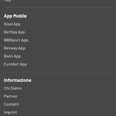
App Mobile
Sisal App
Betflag App
888Sport App
Betway App
Bwin App
Eurobet App
Informazione
Chi Siamo
Partner
Contatti
Imprint