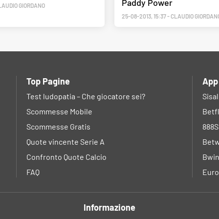
Paddy Power
LAUDIO GIORDANO
25-08-2013
,
15:37
-
CLAUDIO GIORDAN
Top Pagine
App
Test ludopatia – Che giocatore sei?
Sisa
Scommesse Mobile
Betf
Scommesse Gratis
888S
Quote vincente Serie A
Betw
Confronto Quote Calcio
Bwin
FAQ
Euro
Informazione