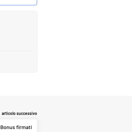
articolo successivo
 Bonus firmati