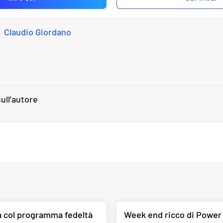
Claudio Giordano
ull'autore
ia col programma fedeltà
Week end ricco di Power