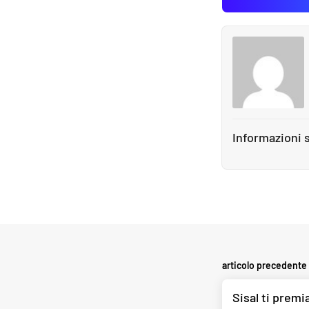
Informazioni s
articolo precedente
Sisal ti prem