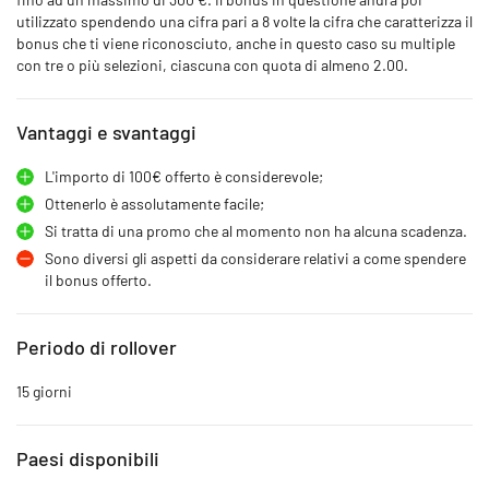
utilizzato spendendo una cifra pari a 8 volte la cifra che caratterizza il
bonus che ti viene riconosciuto, anche in questo caso su multiple
con tre o più selezioni, ciascuna con quota di almeno 2.00.
Vantaggi e svantaggi
L'importo di 100€ offerto è considerevole;
Ottenerlo è assolutamente facile;
Si tratta di una promo che al momento non ha alcuna scadenza.
Sono diversi gli aspetti da considerare relativi a come spendere
il bonus offerto.
Periodo di rollover
15 giorni
Paesi disponibili