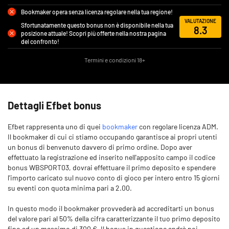
Bookmaker opera senza licenza regolare nella tua regione!
VALUTAZIONE
Sfortunatamente questo bonus non è disponibile nella tua
8.3
posizione attuale! Scopri più offerte nella nostra pagina
del confronto!
Termini e condizioni 18+
Dettagli️ Efbet bonus
Efbet rappresenta uno di quei
bookmaker
con regolare licenza ADM.
Il bookmaker di cui ci stiamo occupando garantisce ai propri utenti
un bonus di benvenuto davvero di primo ordine. Dopo aver
effettuato la registrazione ed inserito nell'apposito campo il codice
bonus WBSPORT03, dovrai effettuare il primo deposito e spendere
l'importo caricato sul nuovo conto di gioco per intero entro 15 giorni
su eventi con quota minima pari a 2.00.
In questo modo il bookmaker provvederà ad accreditarti un bonus
del valore pari al 50% della cifra caratterizzante il tuo primo deposito
fino ad un massimo di 300 €. Il bonus in questione andrà poi