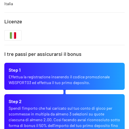
Italia
Licenze
I tre passi per assicurarsi il bonus
Step 1
Effettua la registrazione inserendo il codice promozionale
WBSPORT03 ed effettua il tuo primo deposito.
Step 2
Spendi l'importo che hai caricato sul tuo conto di gioco per
scommesse in multipla da almeno 3 selezioni su quote
ciascuna di almeno 2.00. Così facendo avrai riconosciuto sotto
forma di bonus il 50% dell'importo del tuo primo deposito fino