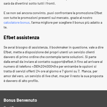
sarà da divertirsi sotto tutti i fronti.
E se non sei ancora convinto, puoi confrontare la promozione Efbet
con tutte le promozioni presenti sul mercato, grazie al nostro
calcolatore bonus
, l’arma migliore per scegliere il bonus più adatto a
te.
Efbet assistenza
Se avrai bisogno di assistenza, il bookmaker in questione, vale a dire
Efbet, mette a disposizione dei propri utenti un servizio clienti
davvero di primo ordine che contempla tante soluzioni. Si parte
dalla email da inviare al contatto support@efbet.it fino ad arrivare al
numero di telefono +393420400049 e per entrambe le opzioni si
tratta di servizi offerti 24 ore al giorno e 7 giorni su 7. Manca, per
amor del vero, un servizio di live chat, ma per il resto la sua proposta
è davvero di alto profilo.
Bonus Benvenuto