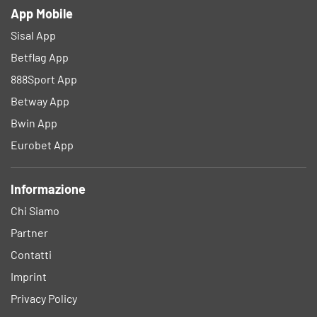
App Mobile
Sisal App
Betflag App
888Sport App
Betway App
Bwin App
Eurobet App
Informazione
Chi Siamo
Partner
Contatti
Imprint
Privacy Policy