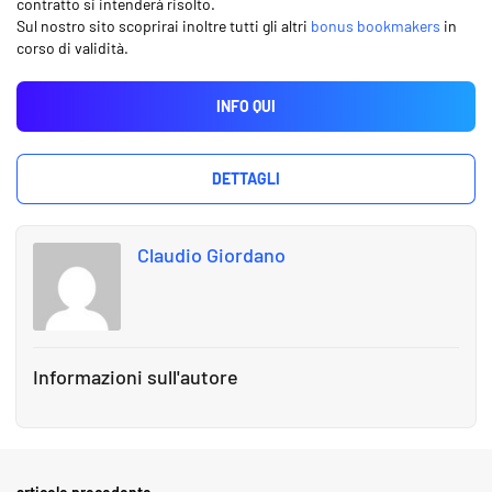
contratto si intenderà risolto.
Sul nostro sito scoprirai inoltre tutti gli altri
bonus bookmakers
in
corso di validità.
INFO QUI
DETTAGLI
Claudio Giordano
Informazioni sull'autore