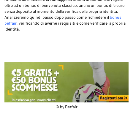
oltre ad un bonus di benvenuto classico, anche un bonus di 5 euro
senza deposito al momento della verifica della propria identità.
Analizzeremo quindi passo dopo passo come richiedere il
bonus
betfair
, verificando di averne i requisiti e come verificare la propria
identità.
© by Betfair