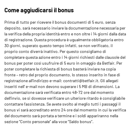
Come aggiudicarsi il bonus
Prima di tutto per ricevere il bonus documenti di 5 euro, senza
deposito, sarà necessario inviare la documentazione necessaria per
la verifica della propria identità entro e non oltre i 14 giorni dalla data
di registrazione. Questa procedura è ugualmente obbligatoria entro
30 giorni, superato questo tempo infatti, se non verificato, il
proprio conto diverrà inattivo. Per questo consigliamo di
completare questa azione entro i 14 giorni richiesti dalle clausole del
bonus per poter così usufruire di 5 euro in omaggio da Betfair. Per
poter completare la richiesta di bonus basterà inviare na copia
fronte – retro del proprio documento, lo stesso inserito in fase di
registrazione all’indirizzo e-mail: contratti@betfair.it. Gli allegati
inseriti nell’ e-mail non devono superare i 5 MB di dimensioni. La
documentazione sarà verificata entro 48-72 ore dal momento
dell’invio, se si dovesse verificare un ulteriore ritardo è consigliabile
contattare l’assistenza. Se avete svolto al meglio tutti i passaggi il
bonus vi sarà accreditato entro 24 ore dal momento in cui la verifica
del documento sarà portata a termine e i soldi appariranno nella
sezione “Conto personale” alla voce “Saldo bonus”.