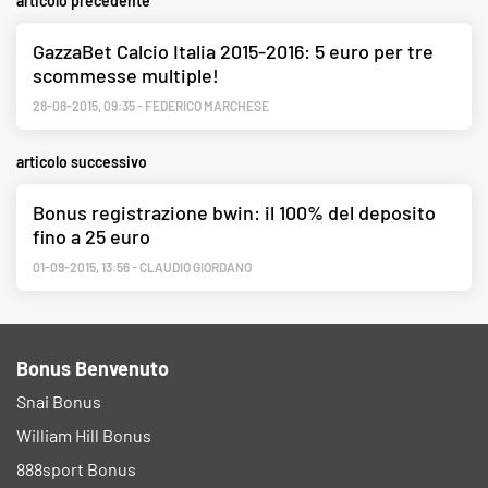
articolo precedente
GazzaBet Calcio Italia 2015-2016: 5 euro per tre
scommesse multiple!
28-08-2015
,
09:35
-
FEDERICO MARCHESE
articolo successivo
Bonus registrazione bwin: il 100% del deposito
fino a 25 euro
01-09-2015
,
13:56
-
CLAUDIO GIORDANO
Bonus Benvenuto
Snai Bonus
William Hill Bonus
888sport Bonus