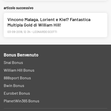
articolo successivo
Vincono Malaga, Lorient e Kiel? Fantastica
Multipla Gold di William Hill!
03-09-2018
,
12:34
-
LEONARDO SCOTTI
Bonus Benvenuto
Snai Bonus
William Hill Bonus
888sport Bonus
Bwin Bonus
Eurobet Bonus
PlanetWin365 Bonus