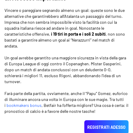
Vincere o pareggiare segnando almeno un goal: queste sono le due
alternative che garantirebbero all’Atalanta un passaggio del turno.
Impresa che non sembra impossibile visto la facilità con cui la
squadra italiana riesce ad andare in goal. Nonostante le
caratteristiche offensive,
i 19 tiri in porta e i soli 2 subiti
, non sono
bastati a garantire almeno un goal ai “Nerazzurri” nel match di
andata.
Un goal avrebbe garantito una maggiore sicurezza in vista della gara
di Europa League di oggi contro il Copenaghen. Mister Gasperini,
dopo un match di andata conclusosi con un deludente 0-0,
schiererà i migliori 11, escluso Rigoni, abbandonando l’idea di un
turnover.
Farà parte della partita, ovviamente, anche il “Papu” Gomez, euforico
di illuminare ancora una volta in Europa con le sue magie. Tra tutti
i
bookmakers bonus
, Betfair ha l’offerta migliore? Una cosa è certa: il
pronostico di calcio è a favore delle nostre tasche!
REGISTRATI ADESSO