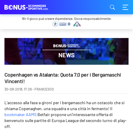
18+ Il gioco può creare dipendenza. Gioca responsabilmente.
Copenhagen vs Atalanta: Quota 7.0 per i Bergamaschi
Vincenti!
30-08-2018
,
17:26
-
FRANCESCO
L’accesso alla fase a gironi per i bergamaschi ha un ostacolo che si
chiama Copenaghen, una squadra e una città in fermento! Il
bookmaker AAMS
Betfair propone un’interessante offerta di
benvenuto sulle partite di Europa League del secondo turno di play-
off.