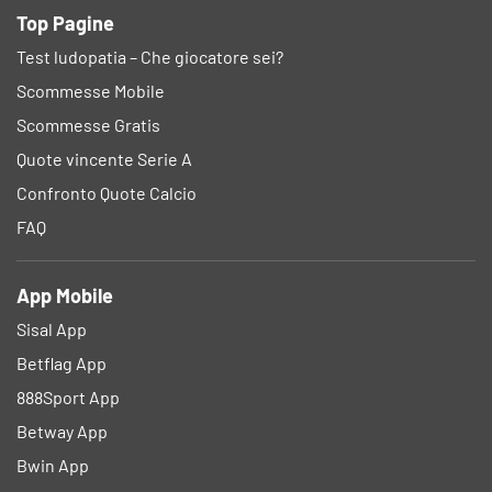
Top Pagine
Test ludopatia – Che giocatore sei?
Scommesse Mobile
Scommesse Gratis
Quote vincente Serie A
Confronto Quote Calcio
FAQ
App Mobile
Sisal App
Betflag App
888Sport App
Betway App
Bwin App