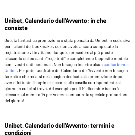
Unibet, Calendario dell’Avvento: in che
consiste
Questa fantastica promozione è stata pensata da Unibet in esclusiva
per i clienti del bookmaker, se non avete ancora completato la
registrazione vi invitiamo dunque a procedere al più presto
cliccando sul pulsante “registrati” e completando l’apposito modulo
con i vostri dati personali. Non bisogna inserire alcun
codice bonus
Unibet
. Per poter usufruire del Calendario dell’Avvento non bisogna
fare altro che recarsi nella pagina dedicata alla promozione dopo
aver effettuato il log-in e cliccare sulla casella corrispondente al
giorno in cui ci si trova. Ad esempio per il 14 dicembre basterà
cliccare sul numero 14 per vedere comparire la speciale promozione
del giorno!
Unibet, Calendario dell’Avvento: termini e
condizioni