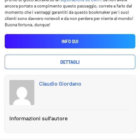
ancora portato a compimento questo passaggio, correte a farlo dal
momento che i vantaggi garantiti da questo bookmaker per i suoi
clienti sono davvero notevoli e da non perdere per niente al mondo!
Buona fortuna, dunque!
INFO QUI
DETTAGLI
Claudio Giordano
Informazioni sull'autore