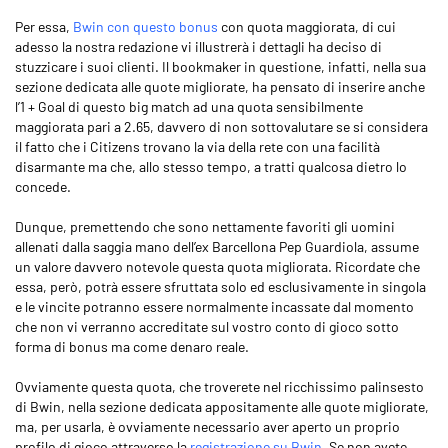
Per essa,
Bwin con questo bonus
con quota maggiorata, di cui
adesso la nostra redazione vi illustrerà i dettagli ha deciso di
stuzzicare i suoi clienti. Il bookmaker in questione, infatti, nella sua
sezione dedicata alle quote migliorate, ha pensato di inserire anche
l’1 + Goal di questo big match ad una quota sensibilmente
maggiorata pari a 2.65, davvero di non sottovalutare se si considera
il fatto che i Citizens trovano la via della rete con una facilità
disarmante ma che, allo stesso tempo, a tratti qualcosa dietro lo
concede.
Dunque, premettendo che sono nettamente favoriti gli uomini
allenati dalla saggia mano dell’ex Barcellona Pep Guardiola, assume
un valore davvero notevole questa quota migliorata. Ricordate che
essa, però, potrà essere sfruttata solo ed esclusivamente in singola
e le vincite potranno essere normalmente incassate dal momento
che non vi verranno accreditate sul vostro conto di gioco sotto
forma di bonus ma come denaro reale.
Ovviamente questa quota, che troverete nel ricchissimo palinsesto
di Bwin, nella sezione dedicata appositamente alle quote migliorate,
ma, per usarla, è ovviamente necessario aver aperto un proprio
profilo di gioco attraverso la
registrazione su Bwin
. Se non avete