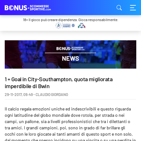
18+ Il gioco può creare dipendenza. Gioca responsabilmente.
1 + Goal in City-Southampton, quota migliorata
imperdibile di Bwin
29-11-2017
,
09:49
-
CLAUDIO GIORDANO
Il calcio regala emozioni uniche ed indescrivibili e questo riguarda
ogni latitudine del globo mondiale dove rotola, per strada o nei
campi, un pallone, sia a livelli professionistici che tra i dilettanti o
tra amici. I grandi campioni, poi, sono in grado di far brillare gli
occhi con le loro giocate ai tanti amanti di questo sport e non solo,
dal momento che spesso incidono su una vincita o su una perdita in