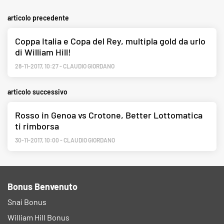
articolo precedente
Coppa Italia e Copa del Rey, multipla gold da urlo
di William Hill!
28-11-2017
,
10:27
-
CLAUDIO GIORDANO
articolo successivo
Rosso in Genoa vs Crotone, Better Lottomatica
ti rimborsa
30-11-2017
,
10:00
-
CLAUDIO GIORDANO
Bonus Benvenuto
Snai Bonus
William Hill Bonus