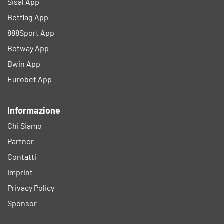
Sisal App
Betflag App
888Sport App
Betway App
Bwin App
Eurobet App
Informazione
Chi Siamo
Partner
Contatti
Imprint
Privacy Policy
Sponsor