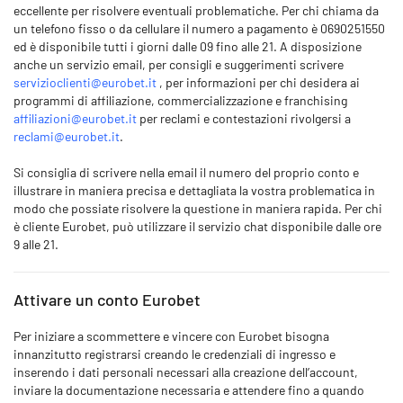
eccellente per risolvere eventuali problematiche. Per chi chiama da
un telefono fisso o da cellulare il numero a pagamento è 0690251550
ed è disponibile tutti i giorni dalle 09 fino alle 21. A disposizione
anche un servizio email, per consigli e suggerimenti scrivere
servizioclienti@eurobet.it
, per informazioni per chi desidera ai
programmi di affiliazione, commercializzazione e franchising
affiliazioni@eurobet.it
per reclami e contestazioni rivolgersi a
reclami@eurobet.it
.
Si consiglia di scrivere nella email il numero del proprio conto e
illustrare in maniera precisa e dettagliata la vostra problematica in
modo che possiate risolvere la questione in maniera rapida. Per chi
è cliente Eurobet, può utilizzare il servizio chat disponibile dalle ore
9 alle 21.
Attivare un conto Eurobet
Per iniziare a scommettere e vincere con Eurobet bisogna
innanzitutto registrarsi creando le credenziali di ingresso e
inserendo i dati personali necessari alla creazione dell’account,
inviare la documentazione necessaria e attendere fino a quando