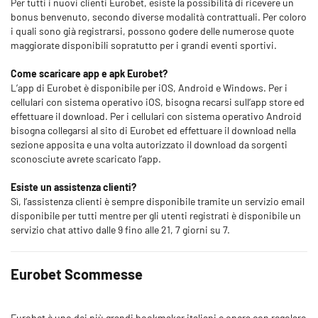
Per tutti i nuovi clienti Eurobet, esiste la possibilità di ricevere un
bonus benvenuto, secondo diverse modalità contrattuali. Per coloro
i quali sono già registrarsi, possono godere delle numerose quote
maggiorate disponibili sopratutto per i grandi eventi sportivi.
Come scaricare app e apk Eurobet?
L’app di Eurobet è disponibile per iOS, Android e Windows. Per i
cellulari con sistema operativo iOS, bisogna recarsi sull’app store ed
effettuare il download. Per i cellulari con sistema operativo Android
bisogna collegarsi al sito di Eurobet ed effettuare il download nella
sezione apposita e una volta autorizzato il download da sorgenti
sconosciute avrete scaricato l’app.
Esiste un assistenza clienti?
Sì, l’assistenza clienti è sempre disponibile tramite un servizio email
disponibile per tutti mentre per gli utenti registrati è disponibile un
servizio chat attivo dalle 9 fino alle 21, 7 giorni su 7.
Eurobet Scommesse
Eurobet è uno dei più grandi bookmaker italiani e opera con regolare