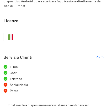
dispositivo Android dovrà scaricare l’applicazione direttamente dal
sito di Eurobet.
Licenze
Servizio Clienti
3
/
5
E-mail
Chat
Telefono
Social Media
Posta
Eurobet mette a disposizione un’assistenza clienti davvero