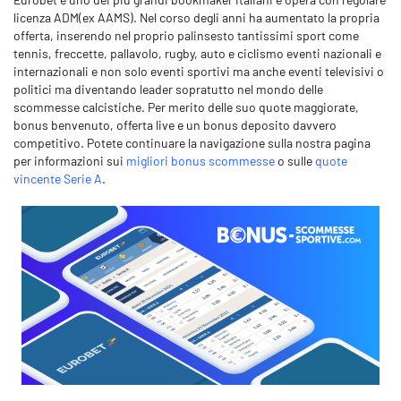
licenza ADM(ex AAMS). Nel corso degli anni ha aumentato la propria
offerta, inserendo nel proprio palinsesto tantissimi sport come
tennis, freccette, pallavolo, rugby, auto e ciclismo eventi nazionali e
internazionali e non solo eventi sportivi ma anche eventi televisivi o
politici ma diventando leader sopratutto nel mondo delle
scommesse calcistiche. Per merito delle suo quote maggiorate,
bonus benvenuto, offerta live e un bonus deposito davvero
competitivo. Potete continuare la navigazione sulla nostra pagina
per informazioni sui
migliori bonus scommesse
o sulle
quote
vincente Serie A
.