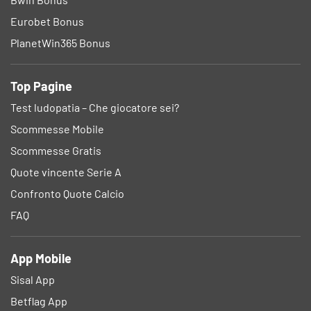
Eurobet Bonus
PlanetWin365 Bonus
Top Pagine
Test ludopatia – Che giocatore sei?
Scommesse Mobile
Scommesse Gratis
Quote vincente Serie A
Confronto Quote Calcio
FAQ
App Mobile
Sisal App
Betflag App