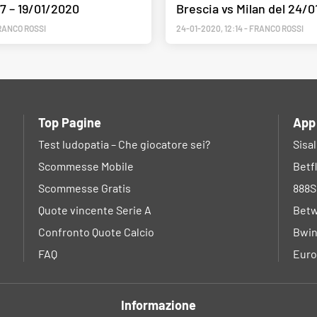
 17 – 19/01/2020
Brescia vs Milan del 24/
RANCO ROSSI
24-01-2020
,
12:14
-
FRANCO ROSSI
Top Pagine
App
Test ludopatia – Che giocatore sei?
Sisa
Scommesse Mobile
Betf
Scommesse Gratis
888S
Quote vincente Serie A
Betw
Confronto Quote Calcio
Bwin
FAQ
Euro
Informazione