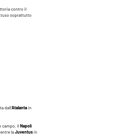
ttoria contro il
attuso soprattutto
a dall’
Atalanta
in
n campo. Il
Napoli
mentre la
Juventus
in