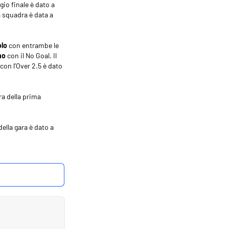
io finale è dato a
ra squadra è data a
lo
con entrambe le
no
con il No Goal. Il
 con l’Over 2.5 è dato
ra della prima
ella gara è dato a