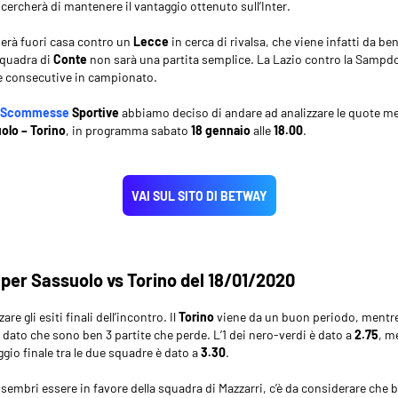
cercherà di mantenere il vantaggio ottenuto sull’Inter.
herà fuori casa contro un
Lecce
in cerca di rivalsa, che viene infatti da be
squadra di
Conte
non sarà una partita semplice. La Lazio contro la Sampdo
rie consecutive in campionato.
 Scommesse
Sportive
abbiamo deciso di andare ad analizzare le quote m
olo – Torino
, in programma sabato
18 gennaio
alle
18.00
.
VAI SUL SITO DI BETWAY
per Sassuolo vs Torino del 18/01/2020
re gli esiti finali dell’incontro. Il
Torino
viene da un buon periodo, mentre
 dato che sono ben 3 partite che perde. L’1 dei nero-verdi è dato a
2.75
, m
eggio finale tra le due squadre è dato a
3.30
.
embri essere in favore della squadra di Mazzarri, c’è da considerare che b