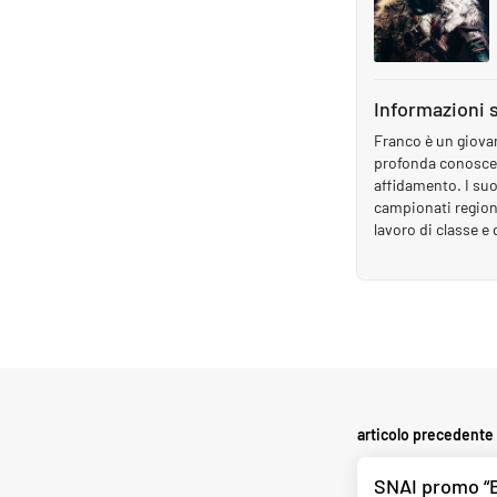
Informazioni s
Franco è un giovan
profonda conoscen
affidamento. I suo
campionati regiona
lavoro di classe e 
articolo precedente
SNAI promo “B