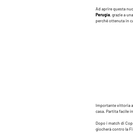
Ad aprire questa nuo
Perugia
, grazie a u
perché ottenuta in c
Importante vittoria a
casa. Partita facile 
Dopo i match di Copp
giocherà contro la Fi