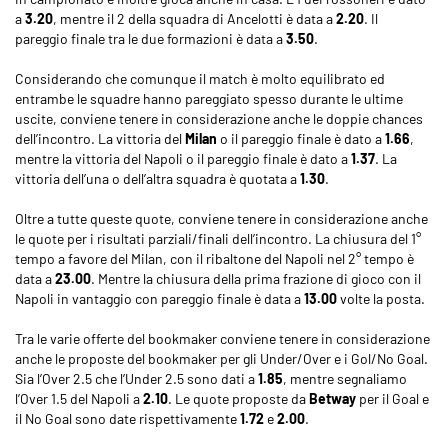
a
3.20
, mentre il 2 della squadra di Ancelotti è data a
2.20
. Il
pareggio finale tra le due formazioni è data a
3.50
.
Considerando che comunque il match è molto equilibrato ed
entrambe le squadre hanno pareggiato spesso durante le ultime
uscite, conviene tenere in considerazione anche le doppie chances
dell’incontro. La vittoria del
Milan
o il pareggio finale è dato a
1.66
,
mentre la vittoria del Napoli o il pareggio finale è dato a
1.37
. La
vittoria dell’una o dell’altra squadra è quotata a
1.30
.
Oltre a tutte queste quote, conviene tenere in considerazione anche
le quote per i risultati parziali/finali dell’incontro. La chiusura del 1°
tempo a favore del Milan, con il ribaltone del Napoli nel 2° tempo è
data a
23.00
. Mentre la chiusura della prima frazione di gioco con il
Napoli in vantaggio con pareggio finale è data a
13.00
volte la posta.
Tra le varie offerte del bookmaker conviene tenere in considerazione
anche le proposte del bookmaker per gli Under/Over e i Gol/No Goal.
Sia l’Over 2.5 che l’Under 2.5 sono dati a
1.85
, mentre segnaliamo
l’Over 1.5 del Napoli a
2.10
. Le quote proposte da
Betway
per il Goal e
il No Goal sono date rispettivamente
1.72
e
2.00
.