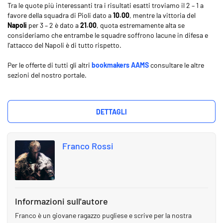
Tra le quote più interessanti tra i risultati esatti troviamo il 2 – 1 a
favore della squadra di Pioli dato a
10.00
, mentre la vittoria del
Napoli
per 3 – 2 è dato a
21.00
, quota estremamente alta se
consideriamo che entrambe le squadre soffrono lacune in difesa e
l’attacco del Napoli è di tutto rispetto.
Per le offerte di tutti gli altri
bookmakers AAMS
consultare le altre
sezioni del nostro portale.
DETTAGLI
Franco Rossi
Informazioni sull'autore
Franco è un giovane ragazzo pugliese e scrive per la nostra