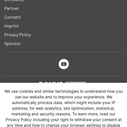
Partner
Contatti
Imprint
Privacy Policy
Sponsor
We use cookies and similar technologies to understand how you
Si applicano termini e condizioni dei bookmakers e dei bonus. 18+ Il
use our website and to improve your experience. We
gioco può creare dipendenza. Gioca Responsabilmente.
automatically process data, which might include your IP
Altri informazioni su
gamblingtherapy.org
address, for web analytics, site optimization, statistical,
Contatta il TVNGA (Centro di Supporto Nazionale) al numero verde
marketing and security reasons. To learn more, read our
800 55 88 22 per ricevere assistenza e risposta alle tue domande
Privacy Policy including your right to withdraw your consent at
relative al gioco d'azzardo.
any time and how to change your browser settings to disable