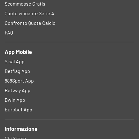
Scommesse Gratis
Quote vincente Serie A
Confronto Quote Calcio
FAQ
App Mobile
Sisal App
Betflag App
888Sport App
Betway App
Bwin App
Eurobet App
Informazione
Chi Siamo