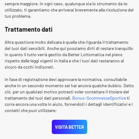
sempre maggiore. In ogni caso, qualunque sia lo strumento da te
utilizzato, ti garantiamo che arriverai brevemente alla risoluzione del
tuo problema.
Trattamento dati
Altra questione molto delicata è quella che riguarda il trattamento
dei tuoi dati sensibili. Anche qui possiamo dirti di restare tranquillo
in quanto il tutto verrà gestito da Better Lottomatica nel pieno
rispetto delle leggi vigenti in Italia e che i tuoi dati resteranno al
sicuro da occhi indiscreti.
In fase di registrazione devi approvare la normativa, consultabile
anche in un secondo momento sei hai ancora qualche dubbio. Detto
ciò, per un qualsiasi motivo potresti voler contattare il titolare del
trattamento dei tuoi dati personali.
Bonus-ScommesseSportive
ti
corre ancora una volta in aiuto, fornendoti i dettagli identificativi e i
contatti che puoi utilizzare:
VISITA BETTER