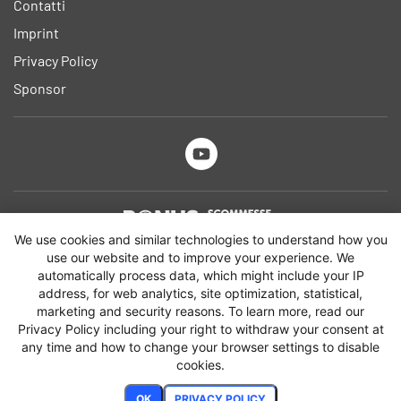
Contatti
Imprint
Privacy Policy
Sponsor
We use cookies and similar technologies to understand how you
Si applicano termini e condizioni dei bookmakers e dei bonus. 18+ Il
use our website and to improve your experience. We
gioco può creare dipendenza. Gioca Responsabilmente.
automatically process data, which might include your IP
Altri informazioni su
gamblingtherapy.org
address, for web analytics, site optimization, statistical,
Contatta il TVNGA (Centro di Supporto Nazionale) al numero verde
marketing and security reasons. To learn more, read our
800 55 88 22 per ricevere assistenza e risposta alle tue domande
Privacy Policy including your right to withdraw your consent at
relative al gioco d'azzardo.
any time and how to change your browser settings to disable
cookies.
OK
PRIVACY POLICY