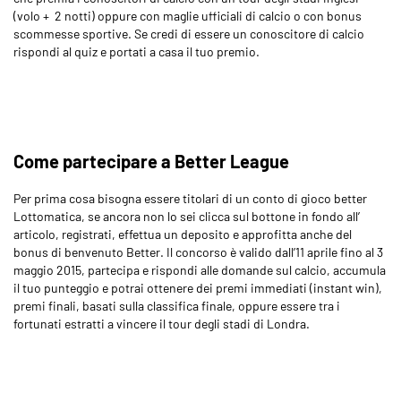
(volo + 2 notti) oppure con maglie ufficiali di calcio o con bonus
scommesse sportive. Se credi di essere un conoscitore di calcio
rispondi al quiz e portati a casa il tuo premio.
Come partecipare a Better League
Per prima cosa bisogna essere titolari di un conto di gioco better
Lottomatica, se ancora non lo sei clicca sul bottone in fondo all’
articolo, registrati, effettua un deposito e approfitta anche del
bonus di benvenuto Better. Il concorso è valido dall’11 aprile fino al 3
maggio 2015, partecipa e rispondi alle domande sul calcio, accumula
il tuo punteggio e potrai ottenere dei premi immediati (instant win),
premi finali, basati sulla classifica finale, oppure essere tra i
fortunati estratti a vincere il tour degli stadi di Londra.