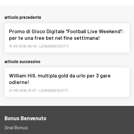
articolo precedente
Promo di Gioco Digitale “Football Live Weekend”:
per te una free bet nel fine settimana!
15-05-2018
,
09:45
-
LEONARDO SCOTTI
articolo successivo
William Hill, multipla gold da urlo per 3 gare
odierne!
21-05-2018
,
10:07
-
LEONARDO SCOTTI
Bonus Benvenuto
Snai Bonus