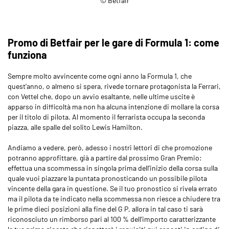
© Betfair
Promo di Betfair per le gare di Formula 1: come
funziona
Sempre molto avvincente come ogni anno la Formula 1, che
quest’anno, o almeno si spera, rivede tornare protagonista la Ferrari,
con Vettel che, dopo un avvio esaltante, nelle ultime uscite è
apparso in difficoltà ma non ha alcuna intenzione di mollare la corsa
per il titolo di pilota. Al momento il ferrarista occupa la seconda
piazza, alle spalle del solito Lewis Hamilton.
Andiamo a vedere, però, adesso i nostri lettori di che promozione
potranno approfittare, già a partire dal prossimo Gran Premio:
effettua una scommessa in singola prima dell’inizio della corsa sulla
quale vuoi piazzare la puntata pronosticando un possibile pilota
vincente della gara in questione. Se il tuo pronostico si rivela errato
ma il pilota da te indicato nella scommessa non riesce a chiudere tra
le prime dieci posizioni alla fine del G P, allora in tal caso ti sarà
riconosciuto un rimborso pari al 100 % dell’importo caratterizzante