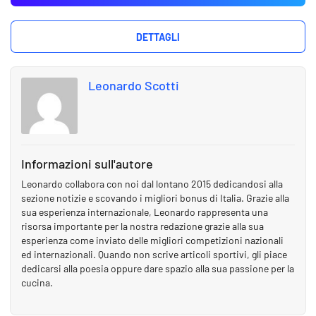
DETTAGLI
Leonardo Scotti
Informazioni sull'autore
Leonardo collabora con noi dal lontano 2015 dedicandosi alla
sezione notizie e scovando i migliori bonus di Italia. Grazie alla
sua esperienza internazionale, Leonardo rappresenta una
risorsa importante per la nostra redazione grazie alla sua
esperienza come inviato delle migliori competizioni nazionali
ed internazionali. Quando non scrive articoli sportivi, gli piace
dedicarsi alla poesia oppure dare spazio alla sua passione per la
cucina.