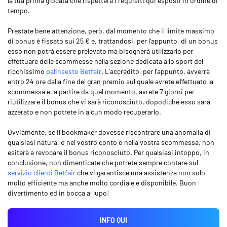
la tua prima giocata che rispetterà i requisiti qui esposti in ordine di
tempo.
Prestate bene attenzione, però, dal momento che il limite massimo
di bonus è fissato sui 25 € e, trattandosi, per l’appunto, di un bonus
esso non potrà essere prelevato ma bisognerà utilizzarlo per
effettuare delle scommesse nella sezione dedicata allo sport del
ricchissimo
palinsesto Betfair
. L’accredito, per l’appunto, avverrà
entro 24 ore dalla fine del gran premio sul quale avrete effettuato la
scommessa e, a partire da quel momento, avrete 7 giorni per
riutilizzare il bonus che vi sarà riconosciuto, dopodiché esso sarà
azzerato e non potrete in alcun modo recuperarlo.
Ovviamente, se il bookmaker dovesse riscontrare una anomalia di
qualsiasi natura, o nel vostro conto o nella vostra scommessa, non
esiterà a revocare il bonus riconosciuto. Per qualsiasi intoppo, in
conclusione, non dimenticate che potrete sempre contare sul
servizio clienti Betfair
che vi garantisce una assistenza non solo
molto efficiente ma anche molto cordiale e disponibile. Buon
divertimento ed in bocca al lupo!
INFO QUI