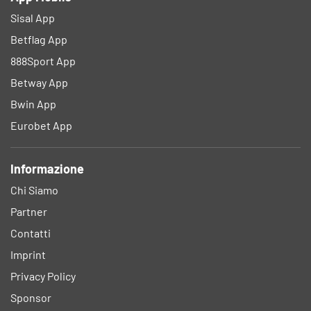
Sisal App
Betflag App
888Sport App
Betway App
Bwin App
Eurobet App
Informazione
Chi Siamo
Partner
Contatti
Imprint
Privacy Policy
Sponsor