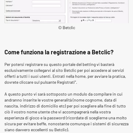
© Betclic
Come funziona la registrazione a Betclic?
Per potersi registrare su questo portale del betting vi basterà
esclusivamente collegarvi al sito Betclic per poi accedere ai servizi
offerti a tutti i suoi utenti. Entrati nella home, per avviare la pratica,
dovrete cliccare sul pulsante Registrati”.
A questo punto vi sarà sottoposto un modulo da compilare in cui
andranno inserite le vostre generalità (nome cognome, data di
nascita, indirizzo di domicilio etc) per poi scegliere alla fine di tutto
ciò il vostro nome utente che vi accompagnerà nella vostra
esperienza di gioco e la password (ricordate di sceglierne una molto
sicura per evitare beffe, nonostante comunque i sistemi di sicurezza
siano davvero eccellenti su Betclic).