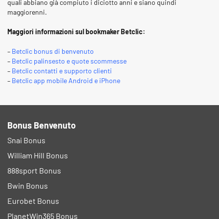
quali abbiano già compiuto i diciotto anni e siano quindi
maggiorenni.
Maggiori informazioni sul bookmaker Betclic:
–
Betclic bonus di benvenuto
–
Betclic palinsesto e quote scommesse
–
Betclic contatti e supporto clienti
–
Betclic app mobile Android e iPhone
Bonus Benvenuto
Snai Bonus
William Hill Bonus
888sport Bonus
Bwin Bonus
Eurobet Bonus
PlanetWin365 Bonus