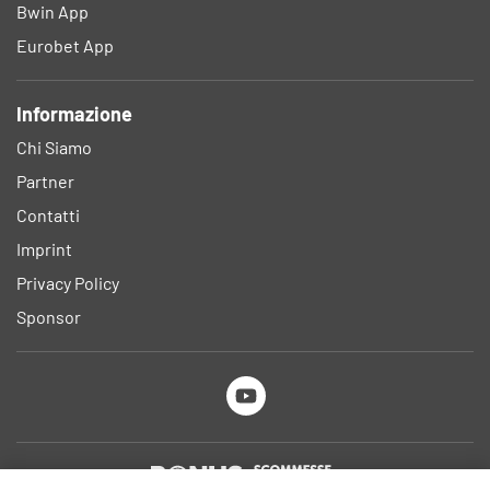
Bwin App
Eurobet App
Informazione
Chi Siamo
Partner
Contatti
Imprint
Privacy Policy
Sponsor