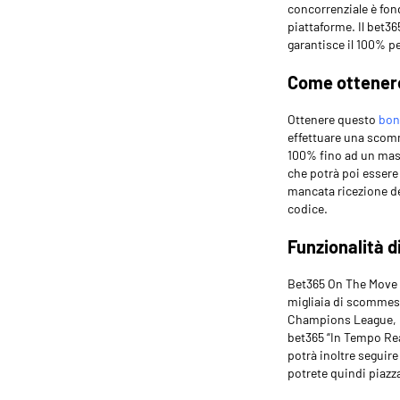
concorrenziale è fond
piattaforme. Il bet36
garantisce il 100% p
Come ottenere
Ottenere questo
bonu
effettuare una scomm
100% fino ad un mass
che potrà poi essere 
mancata ricezione del
codice.
Funzionalità 
Bet365 On The Move o
migliaia di scommesse
Champions League, l’E
bet365 “In Tempo Real
potrà inoltre seguir
potrete quindi piazz