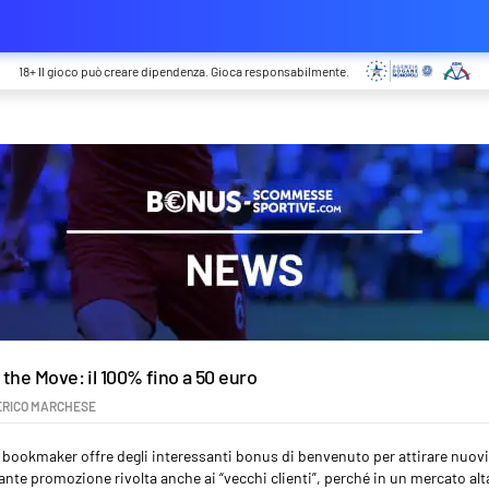
18+ Il gioco può creare dipendenza. Gioca responsabilmente.
the Move: il 100% fino a 50 euro
ERICO MARCHESE
 bookmaker offre degli interessanti bonus di benvenuto per attirare nuovi 
ante promozione rivolta anche ai “vecchi clienti”, perché in un mercato a