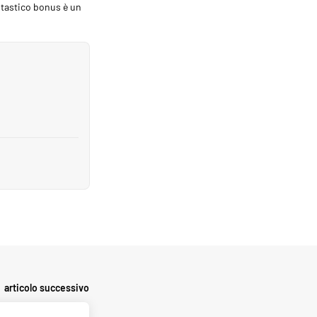
ntastico bonus è un
articolo successivo