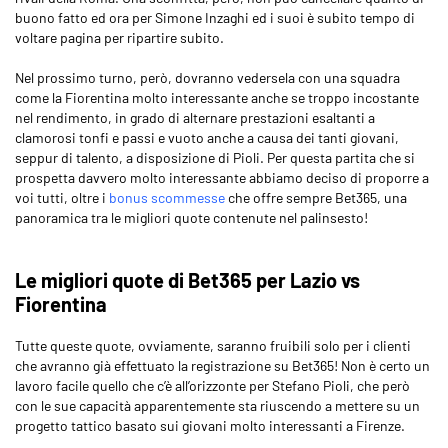
buono fatto ed ora per Simone Inzaghi ed i suoi è subito tempo di
voltare pagina per ripartire subito.
Nel prossimo turno, però, dovranno vedersela con una squadra
come la Fiorentina molto interessante anche se troppo incostante
nel rendimento, in grado di alternare prestazioni esaltanti a
clamorosi tonfi e passi e vuoto anche a causa dei tanti giovani,
seppur di talento, a disposizione di Pioli. Per questa partita che si
prospetta davvero molto interessante abbiamo deciso di proporre a
voi tutti, oltre i
bonus scommesse
che offre sempre Bet365, una
panoramica tra le migliori quote contenute nel palinsesto!
Le migliori quote di Bet365 per Lazio vs
Fiorentina
Tutte queste quote, ovviamente, saranno fruibili solo per i clienti
che avranno già effettuato la registrazione su Bet365! Non è certo un
lavoro facile quello che c’è all’orizzonte per Stefano Pioli, che però
con le sue capacità apparentemente sta riuscendo a mettere su un
progetto tattico basato sui giovani molto interessanti a Firenze.