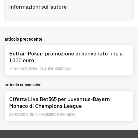
Informazioni sull'autore
articolo precedente
Betfair Poker: promozione di benvenuto fino a
1.000 euro
18-02-2016
,
13:50
-
CLAUDIO GIORDANO
articolo successivo
Offerta Live Bet365 per Juventus-Bayern
Monaco di Champions League
22-02-2016
,
16:10
-
FEDERICO MARCHESE