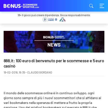
18+ Il gioco può creare dipendenza. Gioca responsabilmente.
888.it: 100 euro di benvenuto per le scommesse e 5 euro
casinò
19-02-2016
,
16:35
-
CLAUDIO GIORDANO
Il mondo delle scommesse online è in continuo sviluppo, ogni
giorno sono sempre di più i nuovi scommettitori che si affidano ai
vari bookmakers nella speranza di mettere a frutto la propria
passione. Uno dei migliori bookmakers sul mercato è 888.it che