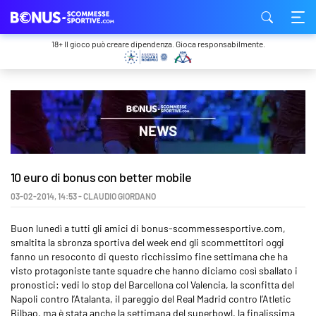
18+ Il gioco può creare dipendenza. Gioca responsabilmente.
10 euro di bonus con better mobile
03-02-2014
,
14:53
-
CLAUDIO GIORDANO
Buon lunedì a tutti gli amici di bonus-scommessesportive.com,
smaltita la sbronza sportiva del week end gli scommettitori oggi
fanno un resoconto di questo ricchissimo fine settimana che ha
visto protagoniste tante squadre che hanno diciamo così sballato i
pronostici: vedi lo stop del Barcellona col Valencia, la sconfitta del
Napoli contro l’Atalanta, il pareggio del Real Madrid contro l’Atletic
Bilbao, ma è stata anche la settimana del superbowl, la finalissima