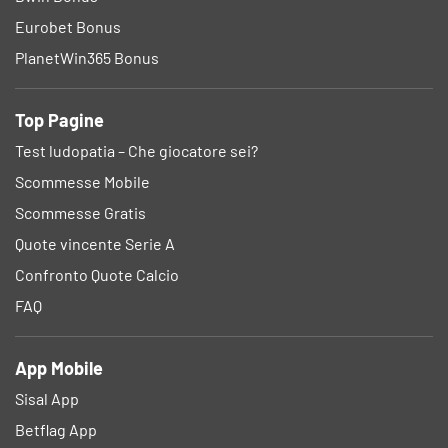
Eurobet Bonus
PlanetWin365 Bonus
Top Pagine
Test ludopatia – Che giocatore sei?
Scommesse Mobile
Scommesse Gratis
Quote vincente Serie A
Confronto Quote Calcio
FAQ
App Mobile
Sisal App
Betflag App