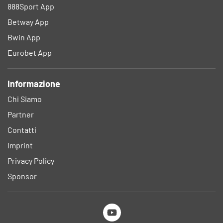
888Sport App
Betway App
Bwin App
Eurobet App
Informazione
Chi Siamo
Partner
Contatti
Imprint
Privacy Policy
Sponsor